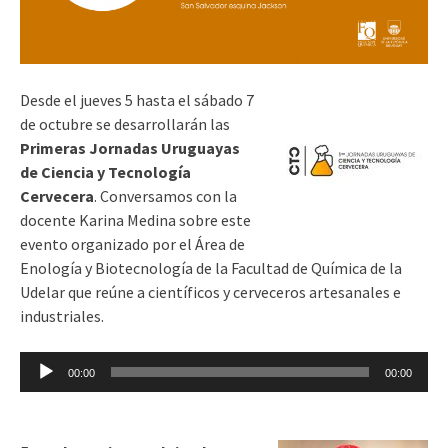
Desde el jueves 5 hasta el sábado 7
de octubre se desarrollarán las
Primeras Jornadas Uruguayas
de Ciencia y Tecnología
Cervecera
. Conversamos con la
docente Karina Medina sobre este
evento organizado por el Área de
Enología y Biotecnología de la Facultad de Química de la
Udelar que reúne a científicos y cerveceros artesanales e
industriales.
Reproductor
00:00
00:00
de
audio