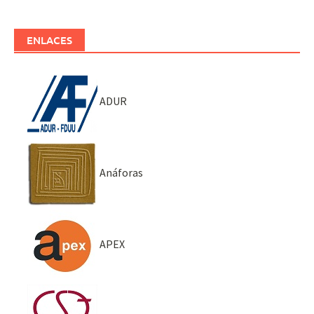
ENLACES
ADUR
Anáforas
APEX