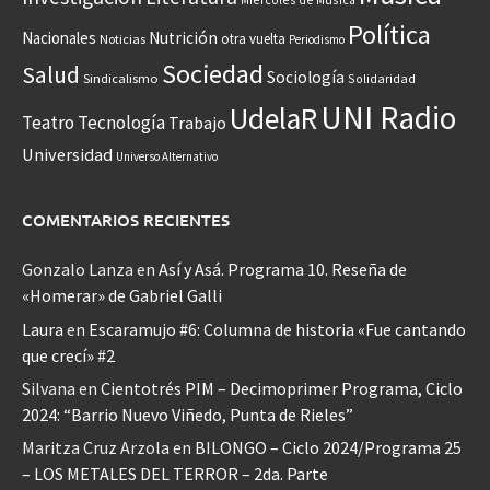
Política
Nacionales
Nutrición
otra vuelta
Noticias
Periodismo
Sociedad
Salud
Sociología
Sindicalismo
Solidaridad
UNI Radio
UdelaR
Teatro
Tecnología
Trabajo
Universidad
Universo Alternativo
COMENTARIOS RECIENTES
Gonzalo Lanza
en
Así y Asá. Programa 10. Reseña de
«Homerar» de Gabriel Galli
Laura
en
Escaramujo #6: Columna de historia «Fue cantando
que crecí» #2
Silvana
en
Cientotrés PIM – Decimoprimer Programa, Ciclo
2024: “Barrio Nuevo Viñedo, Punta de Rieles”
Maritza Cruz Arzola
en
BILONGO – Ciclo 2024/Programa 25
– LOS METALES DEL TERROR – 2da. Parte