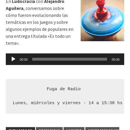
En
Ludocracia
con
Alejandro
Aguilera
, conversamos sobre
cómo fueron evolucionando las
temáticas en los juegos y sobre
algunos ejemplos de populares en
una entrega titulada «Es todo un
tema».
Reproductor
00:00
00:00
de
audio
Fuga de Radio 

Lunes, miércoles y viernes - 14 a 15:30 hs