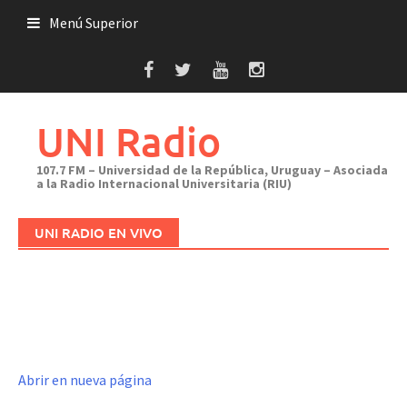
Saltar
Menú Superior
al
contenido
UNI Radio
107.7 FM – Universidad de la República, Uruguay – Asociada
a la Radio Internacional Universitaria (RIU)
UNI RADIO EN VIVO
Abrir en nueva página