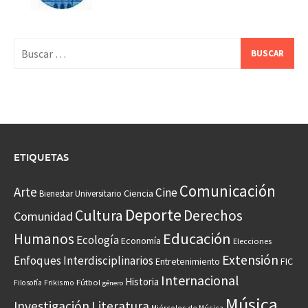
Buscar:
ETIQUETAS
Comunicación
Arte
Cine
Ciencia
Bienestar Universitario
Deporte
Cultura
Derechos
Comunidad
Educación
Humanos
Ecología
Economía
Elecciones
Extensión
Enfoques Interdisciplinarios
Entretenimiento
FIC
Internacional
Historia
Frikismo
Fútbol
Filosofía
género
Música
Investigación
Literatura
Miércoles de Música