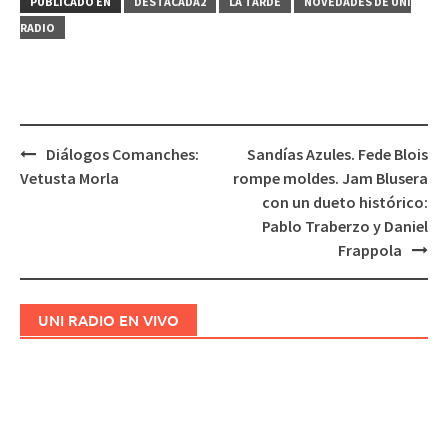
PUBLICADO EN
DESTACADA2
LA TARDE
NOVEDADES DE UNI
RADIO
Diálogos Comanches:
Sandías Azules. Fede Blois
Navegación
Vetusta Morla
rompe moldes. Jam Blusera
de
con un dueto histórico:
entradas
Pablo Traberzo y Daniel
Frappola
UNI RADIO EN VIVO