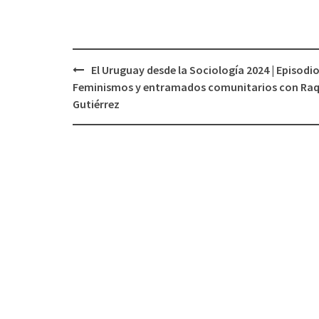
El Uruguay desde la Sociología 2024 | Episodio 
Navegación
Feminismos y entramados comunitarios con Raq
de
Gutiérrez
entradas