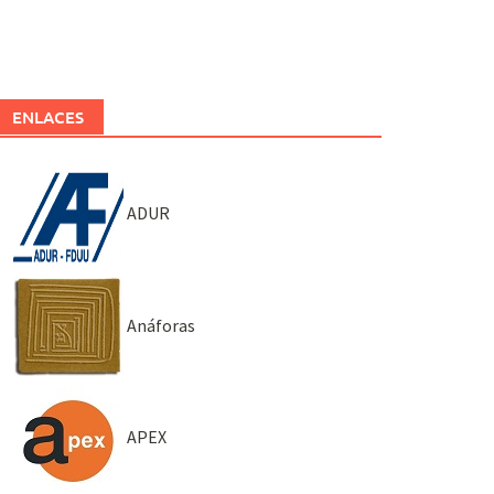
ENLACES
ADUR
Anáforas
APEX