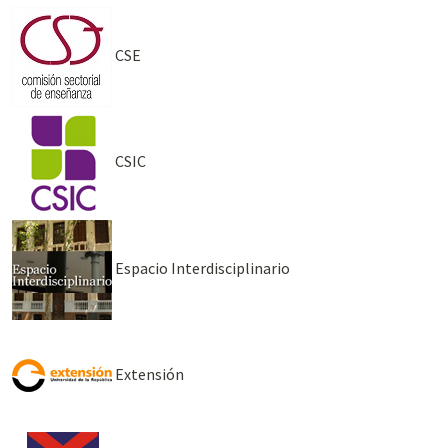
CSE
CSIC
Espacio Interdisciplinario
Extensión