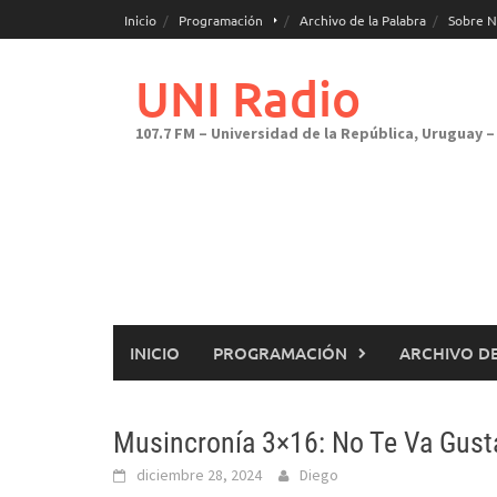
Saltar
Inicio
Programación
Archivo de la Palabra
Sobre N
al
contenido
UNI Radio
107.7 FM – Universidad de la República, Uruguay – 
INICIO
PROGRAMACIÓN
ARCHIVO DE
Musincronía 3×16: No Te Va Gust
diciembre 28, 2024
Diego