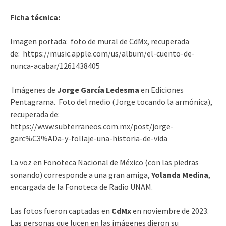
Ficha técnica:
Imagen portada: foto de mural de CdMx, recuperada
de: https://music.apple.com/us/album/el-cuento-de-
nunca-acabar/1261438405
Imágenes de
Jorge García Ledesma
en Ediciones
Pentagrama. Foto del medio (Jorge tocando la armónica),
recuperada de:
https://www.subterraneos.com.mx/post/jorge-
garc%C3%ADa-y-follaje-una-historia-de-vida
La voz en Fonoteca Nacional de México (con las piedras
sonando) corresponde a una gran amiga,
Yolanda Medina
,
encargada de la Fonoteca de Radio UNAM.
Las fotos fueron captadas en
CdMx
en noviembre de 2023.
Las personas que lucen en las imágenes dieron su