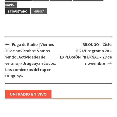
RADIO
ETIQUETADO
MÚSICA
Fuga de Radio | Viernes
BILONGO – Ciclo
Navegación
29 de noviembre: Vamos
2024/Programa 28 –
de
Yendo, Actividades de
EXPLOSIÓN INFERNAL – 28 de
entradas
verano, «Uruguayan Locos:
noviembre
Los comienzos del rap en
Uruguay»
UNI RADIO EN VIVO