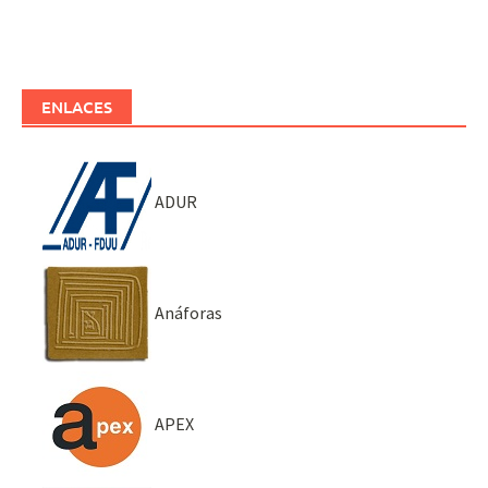
ENLACES
ADUR
Anáforas
APEX