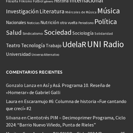
Internacional
Historia
Frikismo
Fútbol
Filosofía
género
Música
Investigación
Literatura
Miércoles de Música
Política
Nacionales
Nutrición
otra vuelta
Noticias
Periodismo
Sociedad
Salud
Sociología
Sindicalismo
Solidaridad
UNI Radio
UdelaR
Teatro
Tecnología
Trabajo
Universidad
Universo Alternativo
COMENTARIOS RECIENTES
Gonzalo Lanza
en
Así y Asá. Programa 10. Reseña de
«Homerar» de Gabriel Galli
Laura
en
Escaramujo #6: Columna de historia «Fue cantando
que crecí» #2
Silvana
en
Cientotrés PIM – Decimoprimer Programa, Ciclo
2024: “Barrio Nuevo Viñedo, Punta de Rieles”