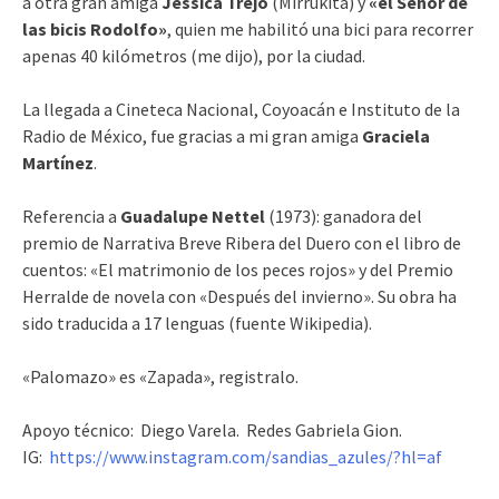
a otra gran amiga
Jessica Trejo
(Mirrukita) y
«el Señor de
las bicis Rodolfo»
, quien me habilitó una bici para recorrer
apenas 40 kilómetros (me dijo), por la ciudad.
La llegada a Cineteca Nacional, Coyoacán e Instituto de la
Radio de México, fue gracias a mi gran amiga
Graciela
Martínez
.
Referencia a
Guadalupe Nettel
(1973): ganadora del
premio de Narrativa Breve Ribera del Duero con el libro de
cuentos: «El matrimonio de los peces rojos» y del Premio
Herralde de novela con «Después del invierno». Su obra ha
sido traducida a 17 lenguas (fuente Wikipedia).
«Palomazo» es «Zapada», registralo.
Apoyo técnico: Diego Varela. Redes Gabriela Gion.
IG:
https://www.instagram.com/sandias_azules/?hl=af