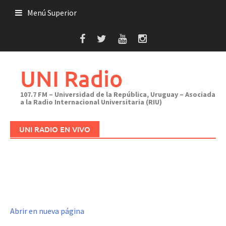
Saltar
Menú Superior
al
contenido
UNI Radio
107.7 FM – Universidad de la República, Uruguay – Asociada
a la Radio Internacional Universitaria (RIU)
UNI RADIO EN VIVO
Abrir en nueva página