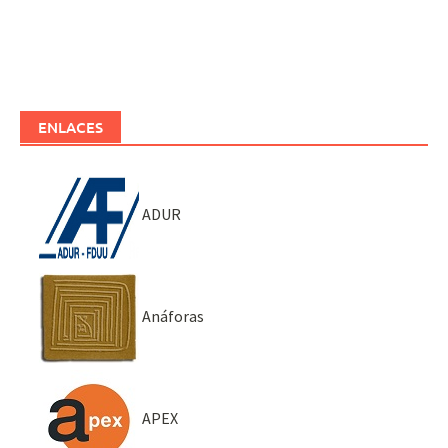
ENLACES
ADUR
Anáforas
APEX