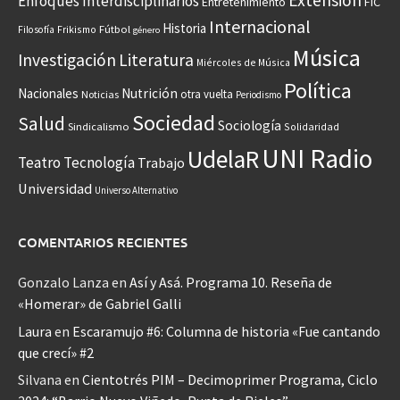
Extensión
Enfoques Interdisciplinarios
Entretenimiento
FIC
Internacional
Historia
Frikismo
Fútbol
Filosofía
género
Música
Investigación
Literatura
Miércoles de Música
Política
Nacionales
Nutrición
otra vuelta
Noticias
Periodismo
Sociedad
Salud
Sociología
Sindicalismo
Solidaridad
UNI Radio
UdelaR
Teatro
Tecnología
Trabajo
Universidad
Universo Alternativo
COMENTARIOS RECIENTES
Gonzalo Lanza
en
Así y Asá. Programa 10. Reseña de
«Homerar» de Gabriel Galli
Laura
en
Escaramujo #6: Columna de historia «Fue cantando
que crecí» #2
Silvana
en
Cientotrés PIM – Decimoprimer Programa, Ciclo