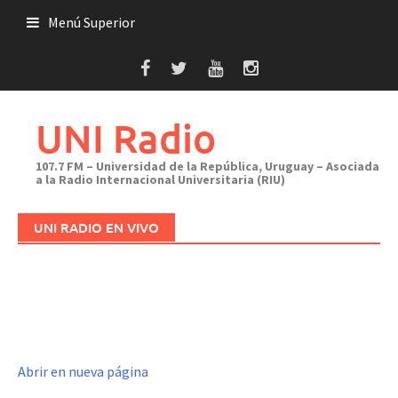
Saltar
Menú Superior
al
contenido
UNI Radio
107.7 FM – Universidad de la República, Uruguay – Asociada
a la Radio Internacional Universitaria (RIU)
UNI RADIO EN VIVO
Abrir en nueva página