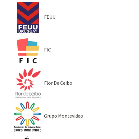
FEUU
FIC
Flor De Ceibo
Grupo Montevideo