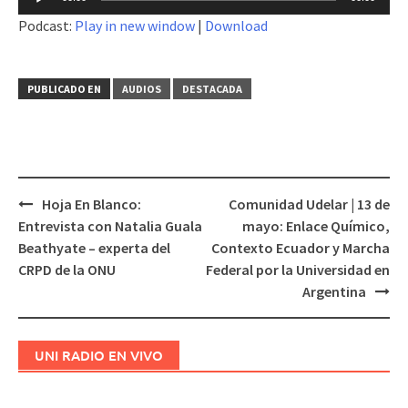
de
Podcast:
Play in new window
|
Download
audio
PUBLICADO EN
AUDIOS
DESTACADA
Hoja En Blanco:
Comunidad Udelar | 13 de
Navegación
Entrevista con Natalia Guala
mayo: Enlace Químico,
de
Beathyate – experta del
Contexto Ecuador y Marcha
entradas
CRPD de la ONU
Federal por la Universidad en
Argentina
UNI RADIO EN VIVO