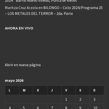
2024: “Barrio Nuevo Viñedo, Punta de Rieles”
Maritza Cruz Arzola
en
BILONGO – Ciclo 2024/Programa 25
– LOS METALES DEL TERROR – 2da. Parte
AHORA EN VIVO
Abrir en nueva página
mayo 2026
L
M
X
J
V
S
D
1
2
3
4
5
6
7
8
9
10