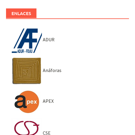
ENLACES
ADUR
Anáforas
APEX
CSE