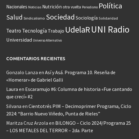
Política
Nacionales
Nutrición
otra vuelta
Noticias
Periodismo
Sociedad
Salud
Sociología
Sindicalismo
Solidaridad
UNI Radio
UdelaR
Teatro
Tecnología
Trabajo
Universidad
Universo Alternativo
COMENTARIOS RECIENTES
Gonzalo Lanza
en
Así y Asá. Programa 10. Reseña de
«Homerar» de Gabriel Galli
Laura
en
Escaramujo #6: Columna de historia «Fue cantando
que crecí» #2
Silvana
en
Cientotrés PIM – Decimoprimer Programa, Ciclo
2024: “Barrio Nuevo Viñedo, Punta de Rieles”
Maritza Cruz Arzola
en
BILONGO – Ciclo 2024/Programa 25
– LOS METALES DEL TERROR – 2da. Parte