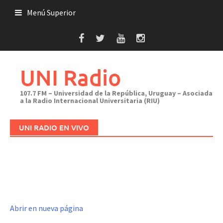
Saltar
Menú Superior
al
contenido
UNI Radio
107.7 FM – Universidad de la República, Uruguay – Asociada
a la Radio Internacional Universitaria (RIU)
UNI RADIO EN VIVO
Abrir en nueva página