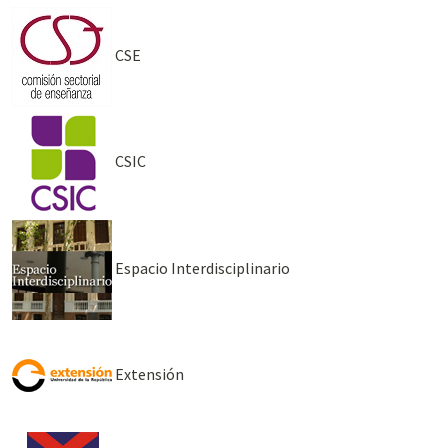
CSE
CSIC
Espacio Interdisciplinario
Extensión