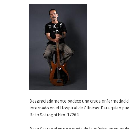
Desgraciadamente padece una cruda enfermedad de
internado en el Hospital de Clínicas. Para quien p
Beto Satragni Nro. 17264.
Beto Satragni es un grande de la música popular del