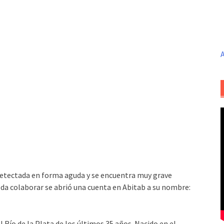
A
tectada en forma aguda y se encuentra muy grave
ueda colaborar se abrió una cuenta en Abitab a su nombre:
 Río de la Plata de los últimos 35 años. Nacido en el