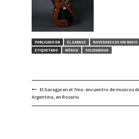
PUBLICADO EN
EL GARAGE
NOVEDADES DE UNI RADIO
ETIQUETADO
MÚSICA
SOLIDARIDAD
El Garagje en el 7mo. encuentro de musicos d
Navegación
Argentina, en Rosario
de
entradas