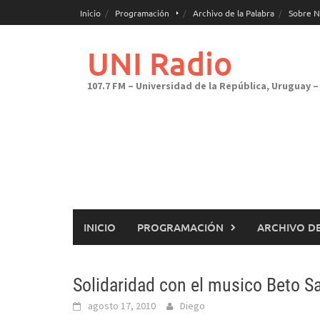
Saltar
Inicio
Programación
Archivo de la Palabra
Sobre N
al
contenido
UNI Radio
107.7 FM – Universidad de la República, Uruguay – 
INICIO
PROGRAMACIÓN
ARCHIVO DE
Solidaridad con el musico Beto Sa
agosto 17, 2010
Diego