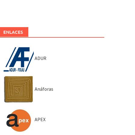
ENLACES
ADUR
Anáforas
APEX