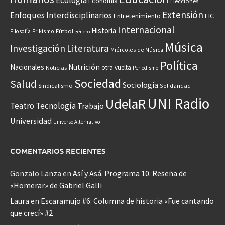
Ecología
Economía
Elecciones
Extensión
Enfoques Interdisciplinarios
Entretenimiento
FIC
Internacional
Historia
Frikismo
Fútbol
Filosofía
género
Música
Investigación
Literatura
Miércoles de Música
Política
Nacionales
Nutrición
otra vuelta
Noticias
Periodismo
Sociedad
Salud
Sociología
Sindicalismo
Solidaridad
UNI Radio
UdelaR
Teatro
Tecnología
Trabajo
Universidad
Universo Alternativo
COMENTARIOS RECIENTES
Gonzalo Lanza
en
Así y Asá. Programa 10. Reseña de
«Homerar» de Gabriel Galli
Laura
en
Escaramujo #6: Columna de historia «Fue cantando
que crecí» #2