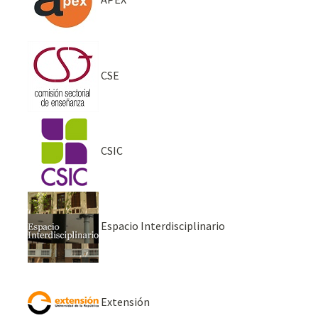
CSE
CSIC
Espacio Interdisciplinario
Extensión