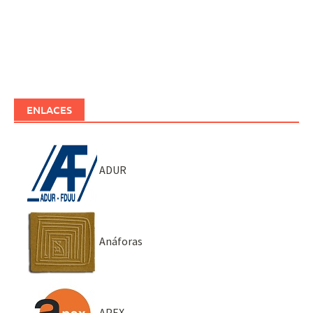
ENLACES
ADUR
Anáforas
APEX