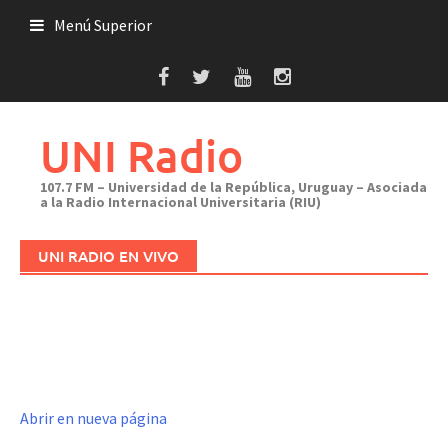
Saltar
Menú Superior
al
contenido
UNI Radio
107.7 FM – Universidad de la República, Uruguay – Asociada
a la Radio Internacional Universitaria (RIU)
UNI RADIO EN VIVO
Abrir en nueva página