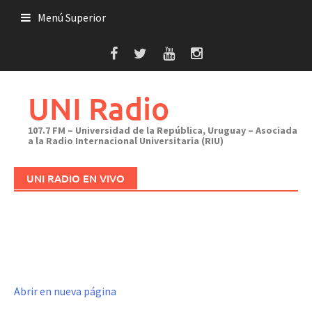
Saltar
Menú Superior
al
contenido
UNI Radio
107.7 FM – Universidad de la República, Uruguay – Asociada
a la Radio Internacional Universitaria (RIU)
UNI RADIO EN VIVO
Abrir en nueva página