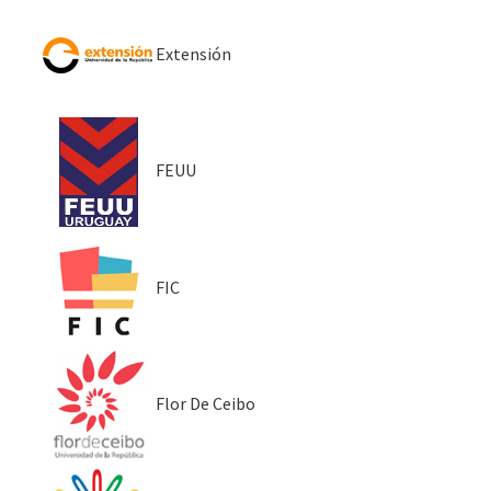
Extensión
FEUU
FIC
Flor De Ceibo