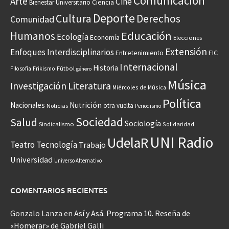
Comunicación
Arte
Cine
Ciencia
Bienestar Universitario
Deporte
Cultura
Derechos
Comunidad
Educación
Humanos
Ecología
Economía
Elecciones
Extensión
Enfoques Interdisciplinarios
Entretenimiento
FIC
Internacional
Historia
Frikismo
Fútbol
Filosofía
género
Música
Investigación
Literatura
Miércoles de Música
Política
Nacionales
Nutrición
otra vuelta
Noticias
Periodismo
Sociedad
Salud
Sociología
Sindicalismo
Solidaridad
UNI Radio
UdelaR
Teatro
Tecnología
Trabajo
Universidad
Universo Alternativo
COMENTARIOS RECIENTES
Gonzalo Lanza
en
Así y Asá. Programa 10. Reseña de
«Homerar» de Gabriel Galli