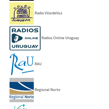
Radio VilardeVoz
Radios Online Uruguay
RAU
Regional Norte