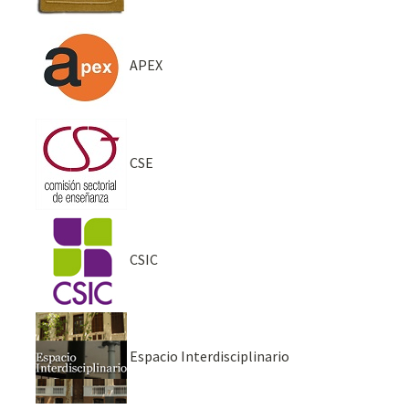
APEX
CSE
CSIC
Espacio Interdisciplinario