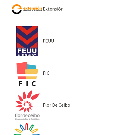
Extensión
FEUU
FIC
Flor De Ceibo