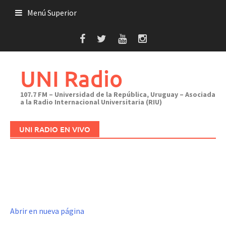
Saltar
Menú Superior
al
contenido
UNI Radio
107.7 FM – Universidad de la República, Uruguay – Asociada
a la Radio Internacional Universitaria (RIU)
UNI RADIO EN VIVO
Abrir en nueva página