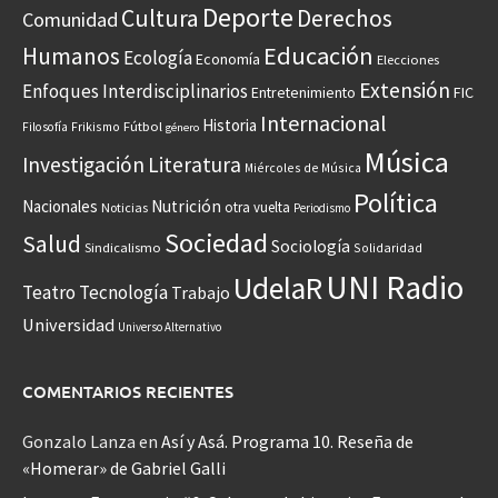
Deporte
Cultura
Derechos
Comunidad
Educación
Humanos
Ecología
Economía
Elecciones
Extensión
Enfoques Interdisciplinarios
Entretenimiento
FIC
Internacional
Historia
Frikismo
Fútbol
Filosofía
género
Música
Investigación
Literatura
Miércoles de Música
Política
Nacionales
Nutrición
otra vuelta
Noticias
Periodismo
Sociedad
Salud
Sociología
Sindicalismo
Solidaridad
UNI Radio
UdelaR
Teatro
Tecnología
Trabajo
Universidad
Universo Alternativo
COMENTARIOS RECIENTES
Gonzalo Lanza
en
Así y Asá. Programa 10. Reseña de
«Homerar» de Gabriel Galli