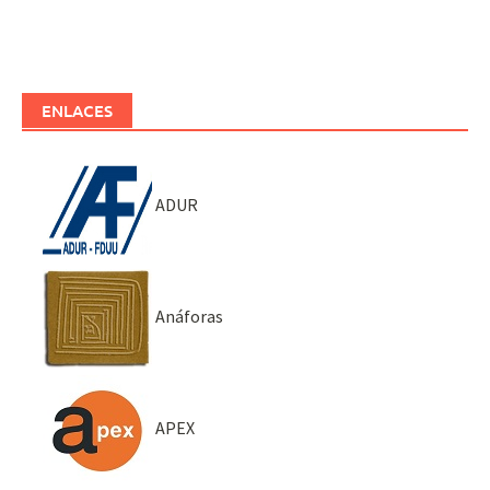
ENLACES
ADUR
Anáforas
APEX