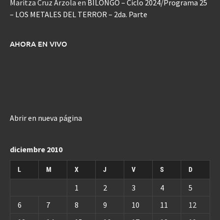
Maritza Cruz Arzola
en
BILONGO – Ciclo 2024/Programa 25
– LOS METALES DEL TERROR – 2da. Parte
AHORA EN VIVO
Abrir en nueva página
diciembre 2010
L
M
X
J
V
S
D
1
2
3
4
5
6
7
8
9
10
11
12