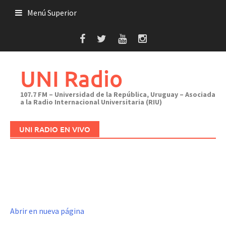
Saltar
Menú Superior
al
contenido
UNI Radio
107.7 FM – Universidad de la República, Uruguay – Asociada
a la Radio Internacional Universitaria (RIU)
UNI RADIO EN VIVO
Abrir en nueva página