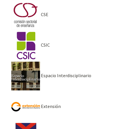
CSE
CSIC
Espacio Interdisciplinario
Extensión