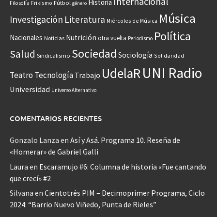
Internacional
Historia
Frikismo
Fútbol
Filosofía
género
Música
Investigación
Literatura
Miércoles de Música
Política
Nacionales
Nutrición
otra vuelta
Noticias
Periodismo
Sociedad
Salud
Sociología
Sindicalismo
Solidaridad
UNI Radio
UdelaR
Teatro
Tecnología
Trabajo
Universidad
Universo Alternativo
COMENTARIOS RECIENTES
Gonzalo Lanza
en
Así y Asá. Programa 10. Reseña de
«Homerar» de Gabriel Galli
Laura
en
Escaramujo #6: Columna de historia «Fue cantando
que crecí» #2
Silvana
en
Cientotrés PIM – Decimoprimer Programa, Ciclo
2024: “Barrio Nuevo Viñedo, Punta de Rieles”