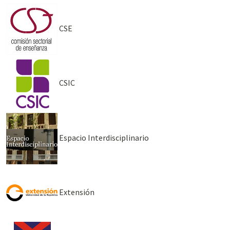
CSE
CSIC
Espacio Interdisciplinario
Extensión