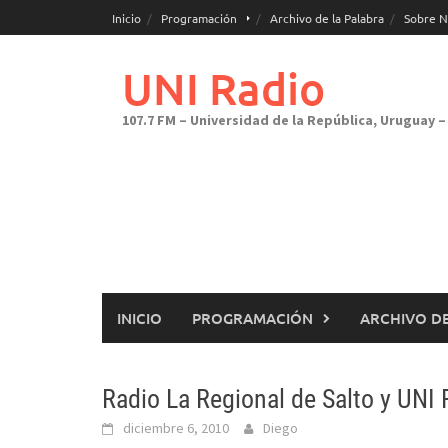
Saltar
Inicio
Programación
Archivo de la Palabra
Sobre N
al
contenido
UNI Radio
107.7 FM – Universidad de la República, Uruguay – 
INICIO
PROGRAMACIÓN
ARCHIVO DE
Radio La Regional de Salto y UNI 
diciembre 6, 2010
Diego