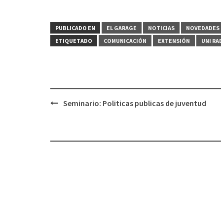
PUBLICADO EN
EL GARAGE
NOTICIAS
NOVEDADES 
ETIQUETADO
COMUNICACIÓN
EXTENSIÓN
UNI RA
Seminario: Politicas publicas de juventud
Navegación
de
entradas