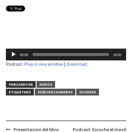
Reproductor
00:00
00:00
de
Podcast:
Play in new window
|
Download
audio
PUBLICADO EN
AUDIOS
ETIQUETADO
DERECHOS HUMANOS
SOCIEDAD
Presentacion del libro
Podcast: Escuche el movil