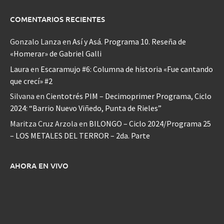
COMENTARIOS RECIENTES
Gonzalo Lanza
en
Así y Asá. Programa 10. Reseña de
«Homerar» de Gabriel Galli
Laura
en
Escaramujo #6: Columna de historia «Fue cantando
que crecí» #2
Silvana
en
Cientotrés PIM – Decimoprimer Programa, Ciclo
2024: “Barrio Nuevo Viñedo, Punta de Rieles”
Maritza Cruz Arzola
en
BILONGO – Ciclo 2024/Programa 25
– LOS METALES DEL TERROR – 2da. Parte
AHORA EN VIVO