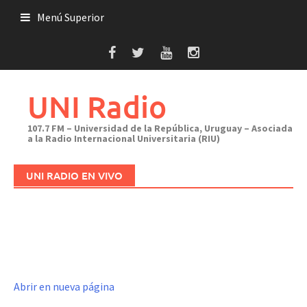
Saltar
Menú Superior
al
contenido
UNI Radio
107.7 FM – Universidad de la República, Uruguay – Asociada
a la Radio Internacional Universitaria (RIU)
UNI RADIO EN VIVO
Abrir en nueva página