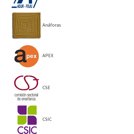
Anáforas
APEX
CSE
CSIC