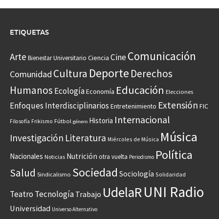
ETIQUETAS
Comunicación
Arte
Cine
Ciencia
Bienestar Universitario
Deporte
Cultura
Derechos
Comunidad
Educación
Humanos
Ecología
Economía
Elecciones
Extensión
Enfoques Interdisciplinarios
Entretenimiento
FIC
Internacional
Historia
Frikismo
Fútbol
Filosofía
género
Música
Investigación
Literatura
Miércoles de Música
Política
Nacionales
Nutrición
otra vuelta
Noticias
Periodismo
Sociedad
Salud
Sociología
Sindicalismo
Solidaridad
UNI Radio
UdelaR
Teatro
Tecnología
Trabajo
Universidad
Universo Alternativo