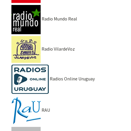
Radio Mundo Real
Radio VilardeVoz
Radios Online Uruguay
RAU