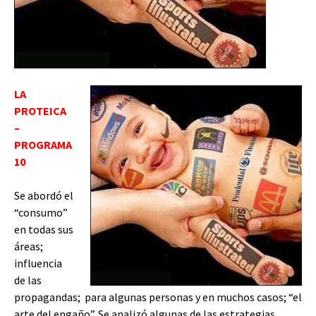
LA
PROTEICA
–
PROGRAMA
10
Se abordó el
“consumo”
en todas sus
áreas;
influencia
de las
propagandas; para algunas personas y en muchos casos; “el
arte del engaño”. Se analizó algunas de las estrategias