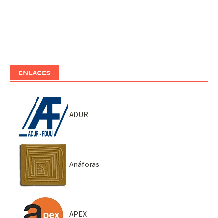
ENLACES
ADUR
Anáforas
APEX