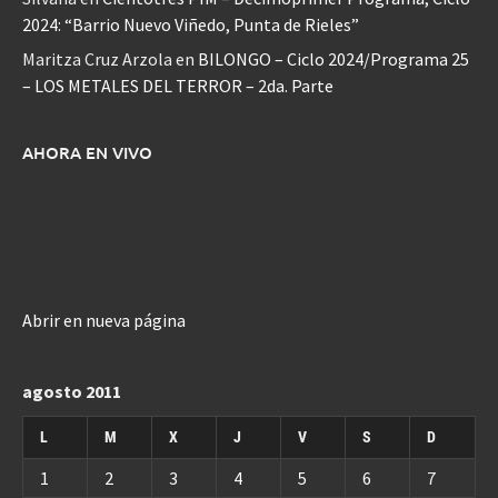
2024: “Barrio Nuevo Viñedo, Punta de Rieles”
Maritza Cruz Arzola
en
BILONGO – Ciclo 2024/Programa 25
– LOS METALES DEL TERROR – 2da. Parte
AHORA EN VIVO
Abrir en nueva página
agosto 2011
L
M
X
J
V
S
D
1
2
3
4
5
6
7