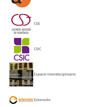
CSE
CSIC
Espacio Interdisciplinario
Extensión