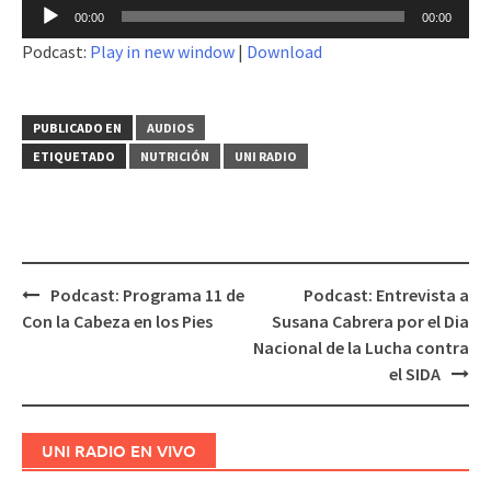
Reproductor
00:00
00:00
de
Podcast:
Play in new window
|
Download
audio
PUBLICADO EN
AUDIOS
ETIQUETADO
NUTRICIÓN
UNI RADIO
Podcast: Programa 11 de
Podcast: Entrevista a
Navegación
Con la Cabeza en los Pies
Susana Cabrera por el Dia
de
Nacional de la Lucha contra
entradas
el SIDA
UNI RADIO EN VIVO