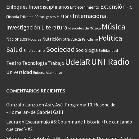
Extensión
Enfoques Interdisciplinarios
Entretenimiento
FIC
Internacional
Historia
Frikismo
Fútbol
Filosofía
género
Música
Investigación
Literatura
Miércoles de Música
Política
Nacionales
Nutrición
otra vuelta
Noticias
Periodismo
Sociedad
Salud
Sociología
Sindicalismo
Solidaridad
UNI Radio
UdelaR
Teatro
Tecnología
Trabajo
Universidad
Universo Alternativo
COMENTARIOS RECIENTES
Gonzalo Lanza
en
Así y Asá. Programa 10. Reseña de
«Homerar» de Gabriel Galli
Laura
en
Escaramujo #6: Columna de historia «Fue cantando
que crecí» #2
Silvana
en
Cientotrés PIM – Decimoprimer Programa, Ciclo