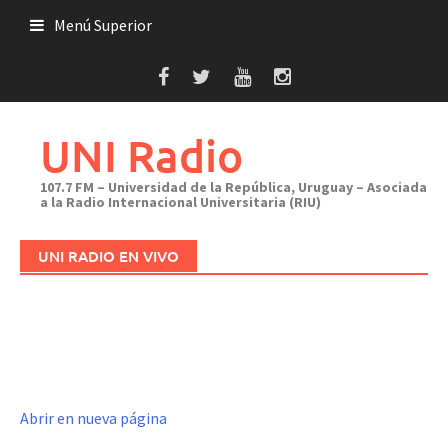
Saltar
Menú Superior
al
contenido
UNI Radio
107.7 FM – Universidad de la República, Uruguay – Asociada
a la Radio Internacional Universitaria (RIU)
UNI RADIO EN VIVO
Abrir en nueva página