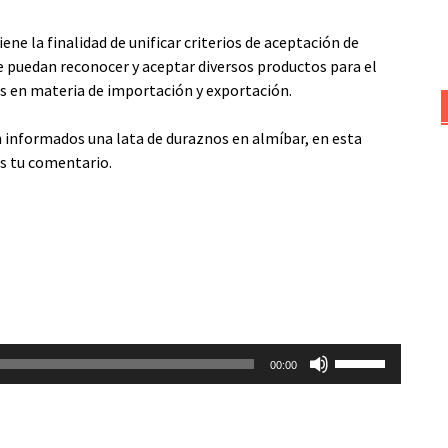
ne la finalidad de unificar criterios de aceptación de
e puedan reconocer y aceptar diversos productos para el
s en materia de importación y exportación.
n informados una lata de duraznos en almíbar, en esta
s tu comentario.
Utiliza
00:00
las
teclas
de