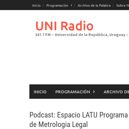
Saltar
Inicio
Programación
Archivo de la Palabra
Sobre N
al
contenido
UNI Radio
107.7 FM – Universidad de la República, Uruguay – 
INICIO
PROGRAMACIÓN
ARCHIVO DE
Podcast: Espacio LATU Programa 6
de Metrologia Legal