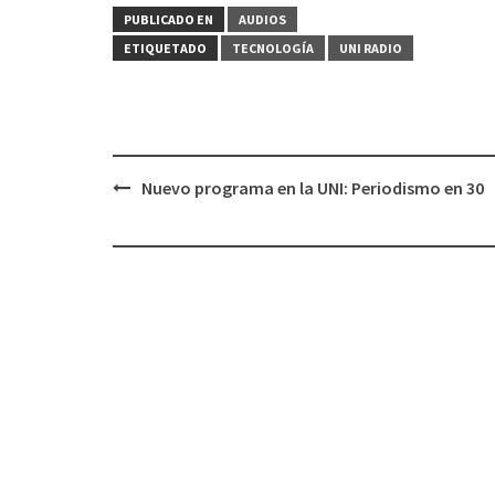
PUBLICADO EN
AUDIOS
ETIQUETADO
TECNOLOGÍA
UNI RADIO
Nuevo programa en la UNI: Periodismo en 30
Navegación
de
entradas