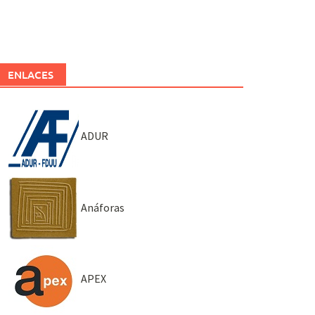
ENLACES
ADUR
Anáforas
APEX