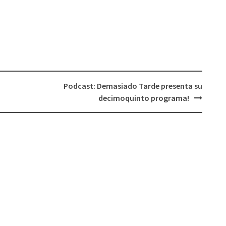
flecha
arriba/abajo
para
aumentar
o
disminuir
el
Podcast: Demasiado Tarde presenta su
volumen.
decimoquinto programa!