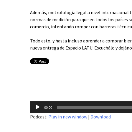
Además, metrolología legal a nivel internacional tie
normas de medición para que en todos los países s
comercio, intentando romper con barreras técnica
Todo esto, y hasta incluso aprender a comprar bie
nueva entrega de Espacio LATU. Escuchálo y dejáno
Reproductor
00:00
de
Podcast:
Play in new window
|
Download
audio