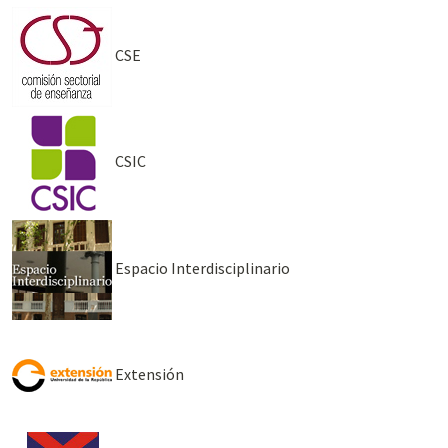
CSE
CSIC
Espacio Interdisciplinario
Extensión