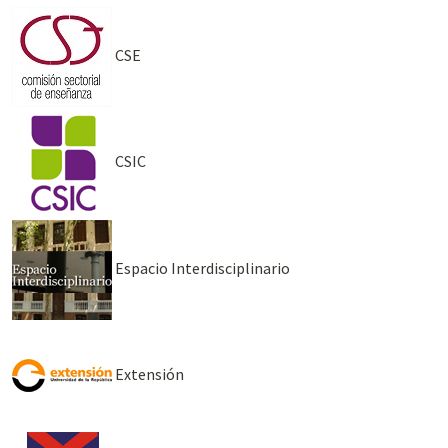
CSE
CSIC
Espacio Interdisciplinario
Extensión