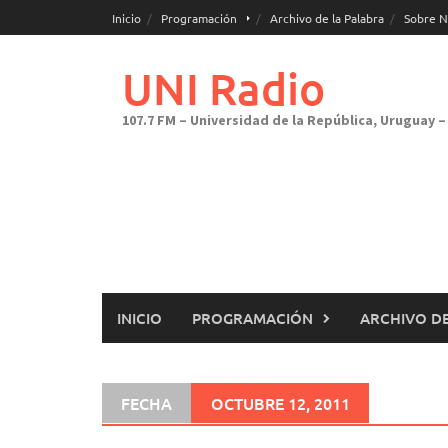
Saltar
Inicio
Programación
Archivo de la Palabra
Sobre N
al
contenido
UNI Radio
107.7 FM – Universidad de la República, Uruguay – 
INICIO
PROGRAMACIÓN
ARCHIVO DE
FECHA
OCTUBRE 12, 2011