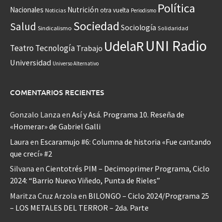
Política
Nacionales
Nutrición
otra vuelta
Noticias
Periodismo
Sociedad
Salud
Sociología
Sindicalismo
Solidaridad
UNI Radio
UdelaR
Teatro
Tecnología
Trabajo
Universidad
Universo Alternativo
COMENTARIOS RECIENTES
Gonzalo Lanza
en
Así y Asá. Programa 10. Reseña de
«Homerar» de Gabriel Galli
Laura
en
Escaramujo #6: Columna de historia «Fue cantando
que crecí» #2
Silvana
en
Cientotrés PIM – Decimoprimer Programa, Ciclo
2024: “Barrio Nuevo Viñedo, Punta de Rieles”
Maritza Cruz Arzola
en
BILONGO – Ciclo 2024/Programa 25
– LOS METALES DEL TERROR – 2da. Parte