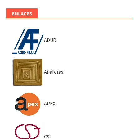
ENLACES
ADUR
Anáforas
APEX
CSE