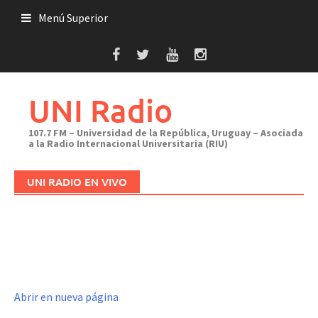
Saltar
Menú Superior
al
contenido
UNI Radio
107.7 FM – Universidad de la República, Uruguay – Asociada
a la Radio Internacional Universitaria (RIU)
UNI RADIO EN VIVO
Abrir en nueva página