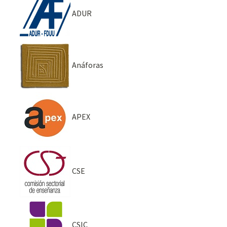
ADUR
Anáforas
APEX
CSE
CSIC