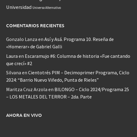
Universidad
Universo Alternativo
COMENTARIOS RECIENTES
Gonzalo Lanza
en
Así y Asá. Programa 10. Reseña de
«Homerar» de Gabriel Galli
Laura
en
Escaramujo #6: Columna de historia «Fue cantando
que crecí» #2
Silvana
en
Cientotrés PIM – Decimoprimer Programa, Ciclo
2024: “Barrio Nuevo Viñedo, Punta de Rieles”
Maritza Cruz Arzola
en
BILONGO – Ciclo 2024/Programa 25
– LOS METALES DEL TERROR – 2da. Parte
AHORA EN VIVO