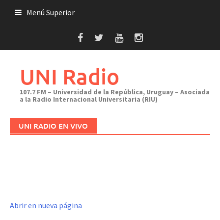
Saltar
Menú Superior
al
contenido
UNI Radio
107.7 FM – Universidad de la República, Uruguay – Asociada
a la Radio Internacional Universitaria (RIU)
UNI RADIO EN VIVO
Abrir en nueva página