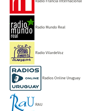
Radio Francia Internacional
Radio Mundo Real
Radio VilardeVoz
Radios Online Uruguay
RAU