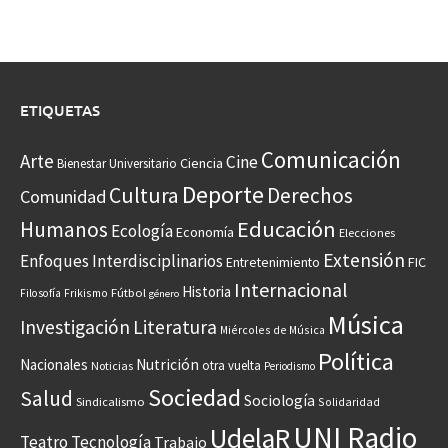
ETIQUETAS
Comunicación
Arte
Cine
Ciencia
Bienestar Universitario
Deporte
Cultura
Derechos
Comunidad
Educación
Humanos
Ecología
Economía
Elecciones
Extensión
Enfoques Interdisciplinarios
Entretenimiento
FIC
Internacional
Historia
Frikismo
Fútbol
Filosofía
género
Música
Investigación
Literatura
Miércoles de Música
Política
Nacionales
Nutrición
otra vuelta
Noticias
Periodismo
Sociedad
Salud
Sociología
Sindicalismo
Solidaridad
UNI Radio
UdelaR
Teatro
Tecnología
Trabajo