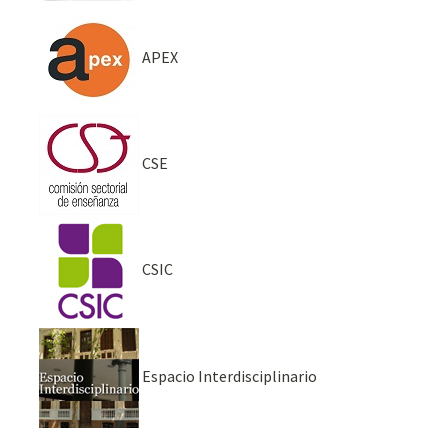
APEX
CSE
CSIC
Espacio Interdisciplinario