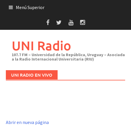
Saltar
Menú Superior
al
contenido
UNI Radio
107.7 FM – Universidad de la República, Uruguay – Asociada
a la Radio Internacional Universitaria (RIU)
UNI RADIO EN VIVO
Abrir en nueva página