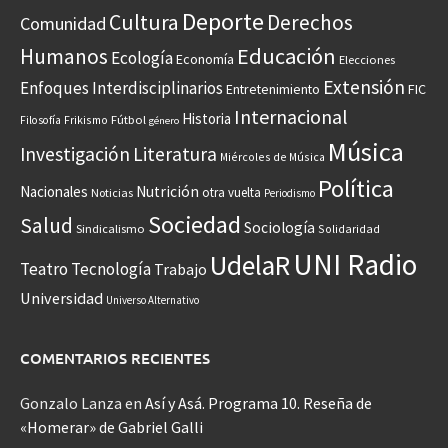
Deporte
Cultura
Derechos
Comunidad
Educación
Humanos
Ecología
Economía
Elecciones
Extensión
Enfoques Interdisciplinarios
Entretenimiento
FIC
Internacional
Historia
Frikismo
Fútbol
Filosofía
género
Música
Investigación
Literatura
Miércoles de Música
Política
Nacionales
Nutrición
otra vuelta
Noticias
Periodismo
Sociedad
Salud
Sociología
Sindicalismo
Solidaridad
UNI Radio
UdelaR
Teatro
Tecnología
Trabajo
Universidad
Universo Alternativo
COMENTARIOS RECIENTES
Gonzalo Lanza
en
Así y Asá. Programa 10. Reseña de
«Homerar» de Gabriel Galli