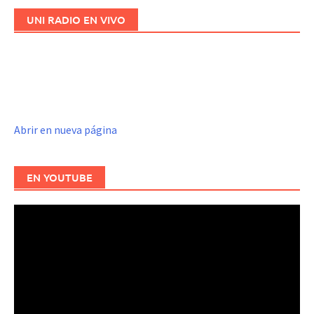
entradas
UNI RADIO EN VIVO
Abrir en nueva página
EN YOUTUBE