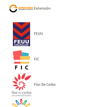
Extensión
FEUU
FIC
Flor De Ceibo