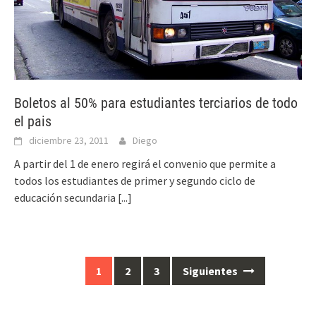
Boletos al 50% para estudiantes terciarios de todo
el pais
diciembre 23, 2011
Diego
A partir del 1 de enero regirá el convenio que permite a
todos los estudiantes de primer y segundo ciclo de
educación secundaria
[...]
1
2
3
Siguientes
Ir
a
las