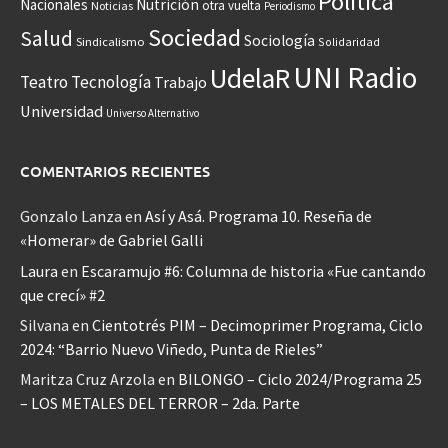
Política
Nacionales
Nutrición
otra vuelta
Noticias
Periodismo
Sociedad
Salud
Sociología
Sindicalismo
Solidaridad
UNI Radio
UdelaR
Teatro
Tecnología
Trabajo
Universidad
Universo Alternativo
COMENTARIOS RECIENTES
Gonzalo Lanza
en
Así y Asá. Programa 10. Reseña de
«Homerar» de Gabriel Galli
Laura
en
Escaramujo #6: Columna de historia «Fue cantando
que crecí» #2
Silvana
en
Cientotrés PIM – Decimoprimer Programa, Ciclo
2024: “Barrio Nuevo Viñedo, Punta de Rieles”
Maritza Cruz Arzola
en
BILONGO – Ciclo 2024/Programa 25
– LOS METALES DEL TERROR – 2da. Parte