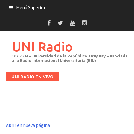
Saltar
Menú Superior
al
contenido
UNI Radio
107.7 FM – Universidad de la República, Uruguay – Asociada
a la Radio Internacional Universitaria (RIU)
UNI RADIO EN VIVO
Abrir en nueva página