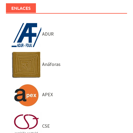
ENLACES
ADUR
Anáforas
APEX
CSE