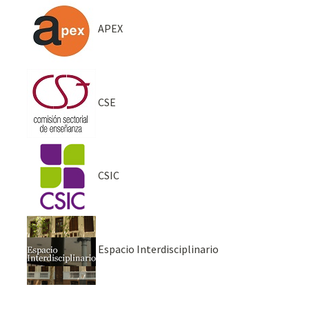
APEX
CSE
CSIC
Espacio Interdisciplinario