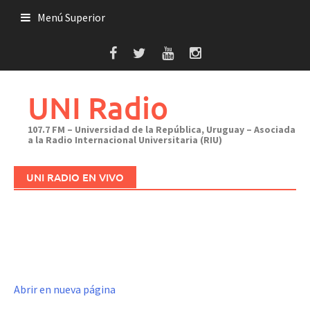
Saltar
Menú Superior
al
contenido
UNI Radio
107.7 FM – Universidad de la República, Uruguay – Asociada
a la Radio Internacional Universitaria (RIU)
UNI RADIO EN VIVO
Abrir en nueva página