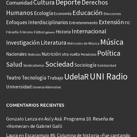
Deporte
Cultura
Derechos
Comunidad
Educación
Humanos
Ecología
Economía
Elecciones
Extensión
Enfoques Interdisciplinarios
Entretenimiento
FIC
Internacional
Historia
Frikismo
Fútbol
Filosofía
género
Música
Investigación
Literatura
Miércoles de Música
Política
Nacionales
Nutrición
otra vuelta
Noticias
Periodismo
Sociedad
Salud
Sociología
Sindicalismo
Solidaridad
UNI Radio
UdelaR
Teatro
Tecnología
Trabajo
Universidad
Universo Alternativo
COMENTARIOS RECIENTES
Gonzalo Lanza
en
Así y Asá. Programa 10. Reseña de
«Homerar» de Gabriel Galli
Laura
en
Escaramujo #6: Columna de historia «Fue cantando