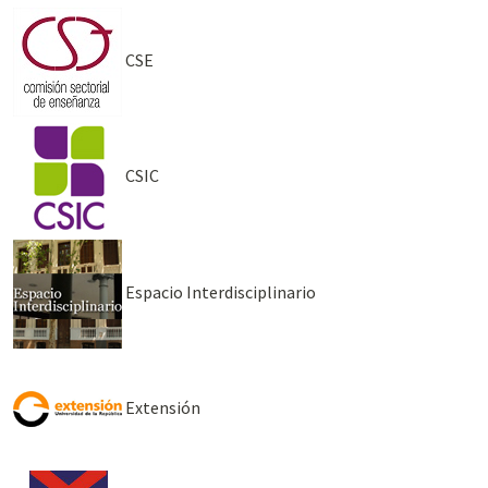
CSE
CSIC
Espacio Interdisciplinario
Extensión