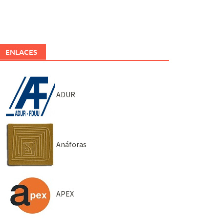
ENLACES
ADUR
Anáforas
APEX