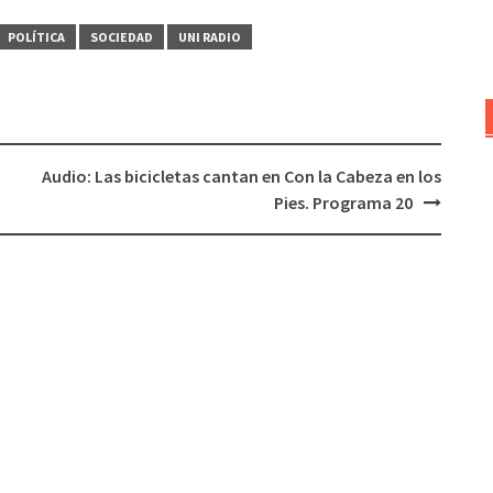
arriba/abajo
POLÍTICA
SOCIEDAD
UNI RADIO
para
aumentar
o
disminuir
el
Audio: Las bicicletas cantan en Con la Cabeza en los
volumen.
Pies. Programa 20