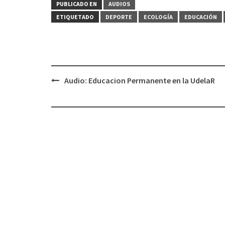
PUBLICADO EN
AUDIOS
ETIQUETADO
DEPORTE
ECOLOGÍA
EDUCACIÓN
Audio: Educacion Permanente en la UdelaR
Navegación
de
entradas