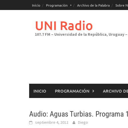
Saltar
Inicio
Programación
Archivo de la Palabra
Sobre N
al
contenido
UNI Radio
107.7 FM – Universidad de la República, Uruguay – 
INICIO
PROGRAMACIÓN
ARCHIVO DE
Audio: Aguas Turbias. Programa 1
septiembre 4, 2012
Diego