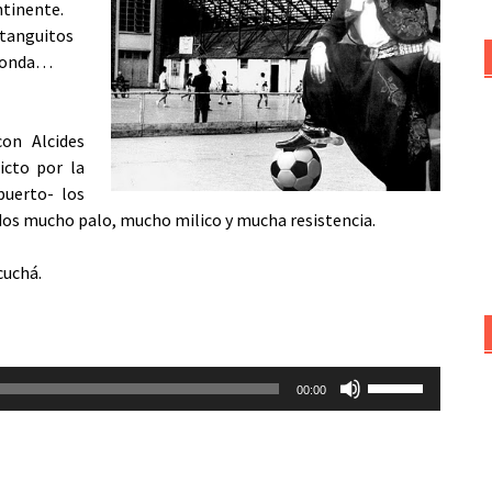
ntinente.
tanguitos
í onda…
on Alcides
icto por la
puerto- los
dos mucho palo, mucho milico y mucha resistencia.
cuchá.
Utiliza
00:00
las
teclas
de
flecha