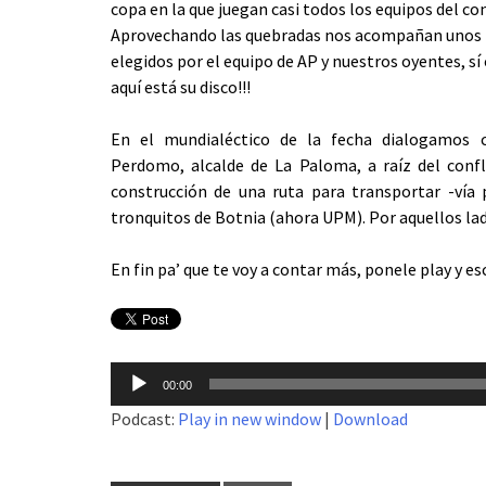
copa en la que juegan casi todos los equipos del co
Aprovechando las quebradas nos acompañan unos 
elegidos por el equipo de AP y nuestros oyentes, s
aquí está su disco!!!
En el mundialéctico de la fecha dialogamos c
Perdomo, alcalde de La Paloma, a raíz del confl
construcción de una ruta para transportar -vía 
tronquitos de Botnia (ahora UPM). Por aquellos la
En fin pa’ que te voy a contar más, ponele play y es
Reproductor
00:00
de
Podcast:
Play in new window
|
Download
audio