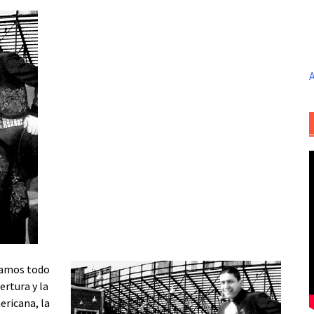
A
asamos todo
rtura y la
ericana, la