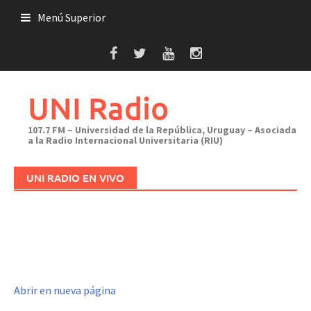
Saltar
Menú Superior
al
contenido
UNI Radio
107.7 FM – Universidad de la República, Uruguay – Asociada
a la Radio Internacional Universitaria (RIU)
UNI RADIO EN VIVO
Abrir en nueva página