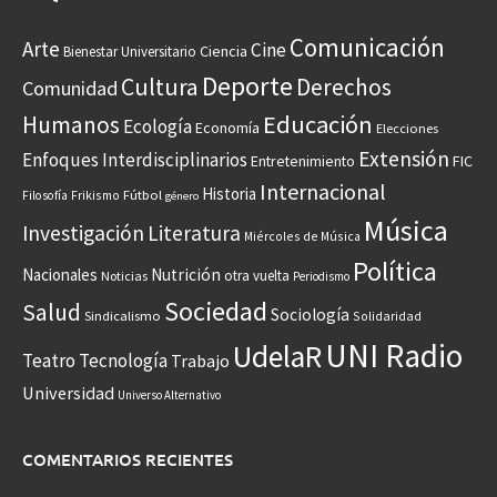
Comunicación
Arte
Cine
Ciencia
Bienestar Universitario
Deporte
Cultura
Derechos
Comunidad
Educación
Humanos
Ecología
Economía
Elecciones
Extensión
Enfoques Interdisciplinarios
Entretenimiento
FIC
Internacional
Historia
Frikismo
Fútbol
Filosofía
género
Música
Investigación
Literatura
Miércoles de Música
Política
Nacionales
Nutrición
otra vuelta
Noticias
Periodismo
Sociedad
Salud
Sociología
Sindicalismo
Solidaridad
UNI Radio
UdelaR
Teatro
Tecnología
Trabajo
Universidad
Universo Alternativo
COMENTARIOS RECIENTES