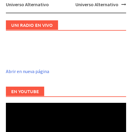
Navegación
Universo Alternativo
Universo Alternativo
de
entradas
UNI RADIO EN VIVO
Abrir en nueva página
EN YOUTUBE