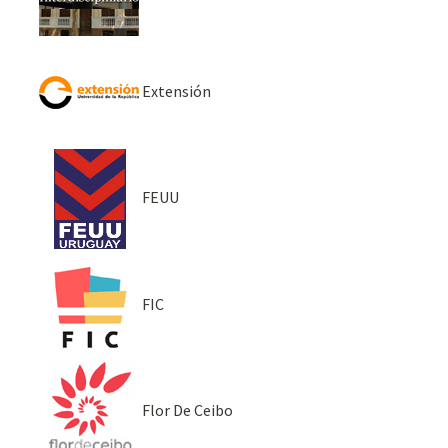
Extensión
FEUU
FIC
Flor De Ceibo