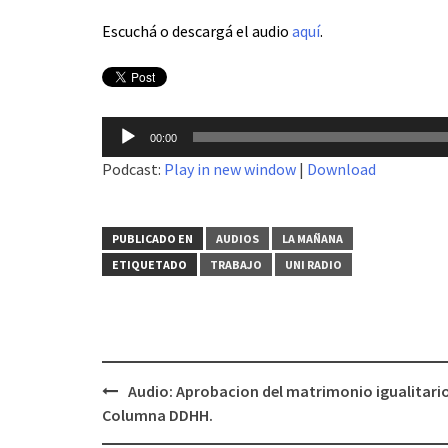
Escuchá o descargá el audio
aquí
.
Reproductor
00:00
de
Podcast:
Play in new window
|
Download
audio
PUBLICADO EN
AUDIOS
LA MAÑANA
ETIQUETADO
TRABAJO
UNI RADIO
Audio: Aprobacion del matrimonio igualitario
Navegación
Columna DDHH.
de