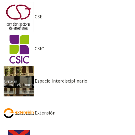
CSE
CSIC
Espacio Interdisciplinario
Extensión