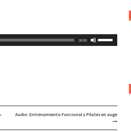
Utiliza
00:00
las
teclas
de
flecha
arriba/abajo
para
aumentar
o
disminuir
el
.
Audio: Entrenamiento Funcional y Pilates en auge
volumen.