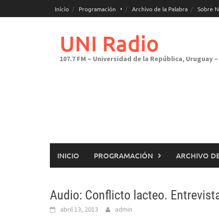
Saltar
Inicio
Programación
Archivo de la Palabra
Sobre N
al
contenido
UNI Radio
107.7 FM – Universidad de la República, Uruguay – 
INICIO
PROGRAMACIÓN
ARCHIVO DE
Audio: Conflicto lacteo. Entrevis
abril 13, 2013
admin