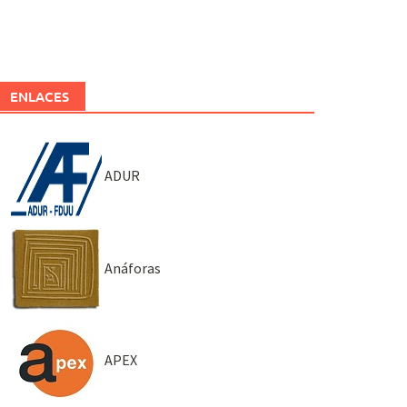
ENLACES
ADUR
Anáforas
APEX