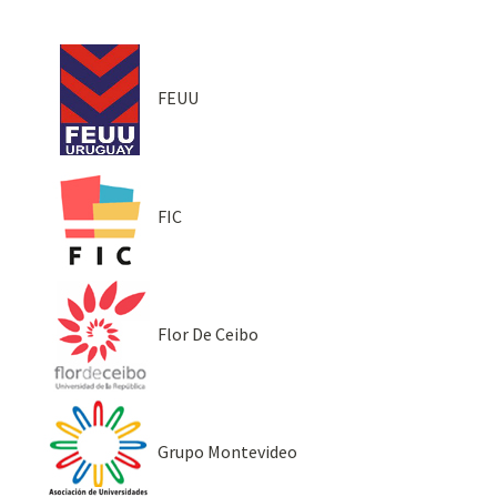
FEUU
FIC
Flor De Ceibo
Grupo Montevideo