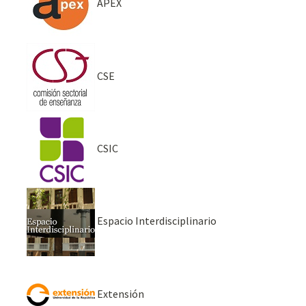
APEX
CSE
CSIC
Espacio Interdisciplinario
Extensión