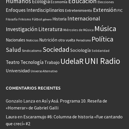
Educación
Humanos
Ecología
Economía
Elecciones
Extensión
Enfoques Interdisciplinarios
Entretenimiento
FIC
Internacional
Historia
Frikismo
Fútbol
Filosofía
género
Música
Investigación
Literatura
Miércoles de Música
Política
Nacionales
Nutrición
otra vuelta
Noticias
Periodismo
Sociedad
Salud
Sociología
Sindicalismo
Solidaridad
UNI Radio
UdelaR
Teatro
Tecnología
Trabajo
Universidad
Universo Alternativo
COMENTARIOS RECIENTES
Gonzalo Lanza
en
Así y Asá. Programa 10. Reseña de
«Homerar» de Gabriel Galli
Laura
en
Escaramujo #6: Columna de historia «Fue cantando
que crecí» #2