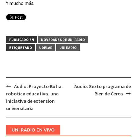
Y mucho más.
PUBLICADO EN
NOVEDADES DE UNI RADIO
ETIQUETADO
UDELAR
UNI RADIO
Audio: Proyecto Butia:
Audio: Sexto programa de
Navegación
robotica educativa, una
Bien de Cerca
de
iniciativa de extension
entradas
universitaria
UNI RADIO EN VIVO