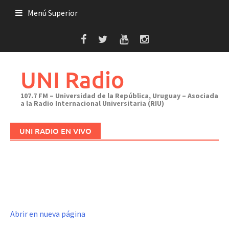
Saltar
Menú Superior
al
contenido
UNI Radio
107.7 FM – Universidad de la República, Uruguay – Asociada
a la Radio Internacional Universitaria (RIU)
UNI RADIO EN VIVO
Abrir en nueva página