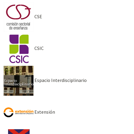
CSE
CSIC
Espacio Interdisciplinario
Extensión