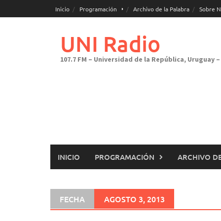
Saltar
Inicio
Programación
Archivo de la Palabra
Sobre N
al
contenido
UNI Radio
107.7 FM – Universidad de la República, Uruguay – 
INICIO
PROGRAMACIÓN
ARCHIVO DE
FECHA
AGOSTO 3, 2013