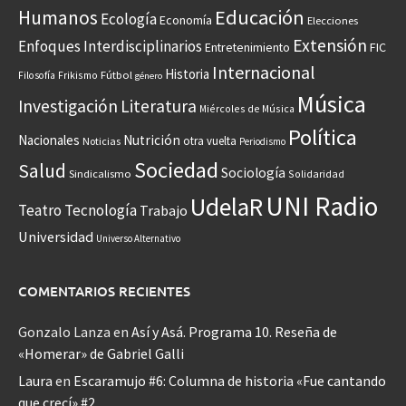
Educación
Humanos
Ecología
Economía
Elecciones
Extensión
Enfoques Interdisciplinarios
Entretenimiento
FIC
Internacional
Historia
Frikismo
Fútbol
Filosofía
género
Música
Investigación
Literatura
Miércoles de Música
Política
Nacionales
Nutrición
otra vuelta
Noticias
Periodismo
Sociedad
Salud
Sociología
Sindicalismo
Solidaridad
UNI Radio
UdelaR
Teatro
Tecnología
Trabajo
Universidad
Universo Alternativo
COMENTARIOS RECIENTES
Gonzalo Lanza
en
Así y Asá. Programa 10. Reseña de
«Homerar» de Gabriel Galli
Laura
en
Escaramujo #6: Columna de historia «Fue cantando
que crecí» #2