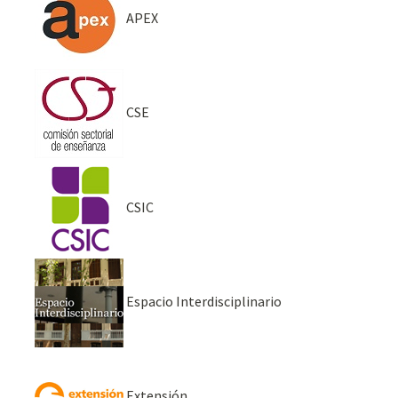
APEX
CSE
CSIC
Espacio Interdisciplinario
Extensión