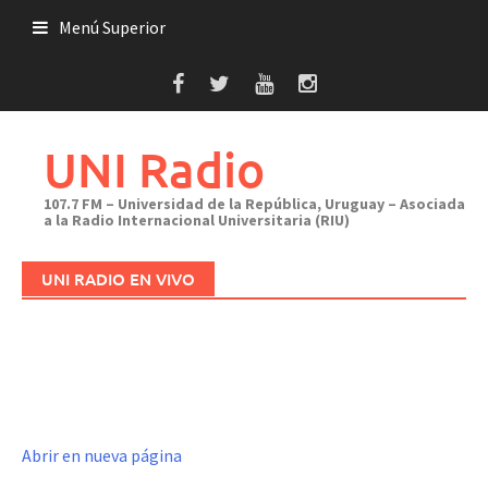
Saltar
Menú Superior
al
contenido
UNI Radio
107.7 FM – Universidad de la República, Uruguay – Asociada
a la Radio Internacional Universitaria (RIU)
UNI RADIO EN VIVO
Abrir en nueva página