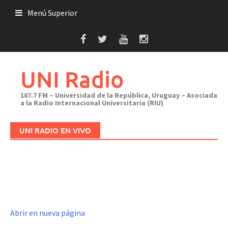
Saltar
Menú Superior
al
contenido
UNI Radio
107.7 FM – Universidad de la República, Uruguay – Asociada
a la Radio Internacional Universitaria (RIU)
UNI RADIO EN VIVO
Abrir en nueva página