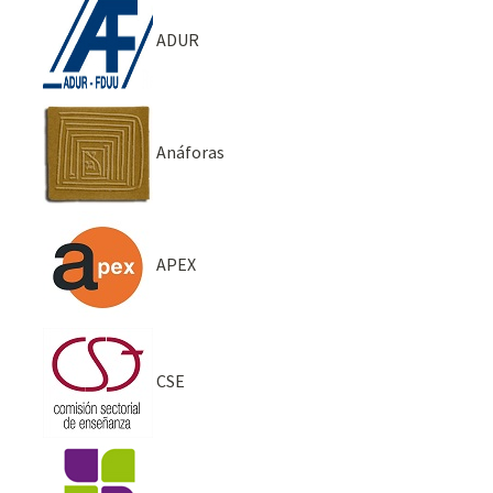
ADUR
Anáforas
APEX
CSE