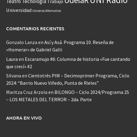
UdelaR
Teatro
Tecnología
Trabajo
Universidad
Universo Alternativo
COMENTARIOS RECIENTES
Gonzalo Lanza
en
Así y Asá. Programa 10. Reseña de
«Homerar» de Gabriel Galli
Laura
en
Escaramujo #6: Columna de historia «Fue cantando
que crecí» #2
Silvana
en
Cientotrés PIM – Decimoprimer Programa, Ciclo
2024: “Barrio Nuevo Viñedo, Punta de Rieles”
Maritza Cruz Arzola
en
BILONGO – Ciclo 2024/Programa 25
– LOS METALES DEL TERROR – 2da. Parte
AHORA EN VIVO