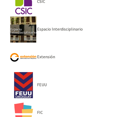
CSIC
Espacio Interdisciplinario
Extensión
FEUU
FIC