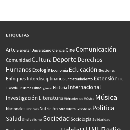
ETIQUETAS
Comunicación
Arte
Cine
Ciencia
Bienestar Universitario
Deporte
Cultura
Derechos
Comunidad
Educación
Humanos
Ecología
Economía
Elecciones
Extensión
Enfoques Interdisciplinarios
Entretenimiento
FIC
Internacional
Historia
Frikismo
Fútbol
Filosofía
género
Música
Investigación
Literatura
Miércoles de Música
Política
Nacionales
Nutrición
otra vuelta
Noticias
Periodismo
Sociedad
Salud
Sociología
Sindicalismo
Solidaridad
UNI Radio