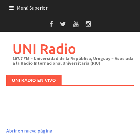
Saltar
Menú Superior
al
contenido
UNI Radio
107.7 FM – Universidad de la República, Uruguay – Asociada
a la Radio Internacional Universitaria (RIU)
UNI RADIO EN VIVO
Abrir en nueva página