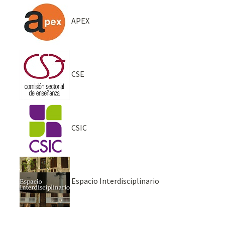
APEX
CSE
CSIC
Espacio Interdisciplinario