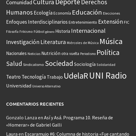
Deporte
Cultura
Derechos
Comunidad
Educación
Humanos
Ecología
Economía
Elecciones
Extensión
Enfoques Interdisciplinarios
Entretenimiento
FIC
Internacional
Historia
Frikismo
Fútbol
Filosofía
género
Música
Investigación
Literatura
Miércoles de Música
Política
Nacionales
Nutrición
otra vuelta
Noticias
Periodismo
Sociedad
Salud
Sociología
Sindicalismo
Solidaridad
UNI Radio
UdelaR
Teatro
Tecnología
Trabajo
Universidad
Universo Alternativo
COMENTARIOS RECIENTES
Gonzalo Lanza
en
Así y Asá. Programa 10. Reseña de
«Homerar» de Gabriel Galli
Laura
en
Escaramujo #6: Columna de historia «Fue cantando