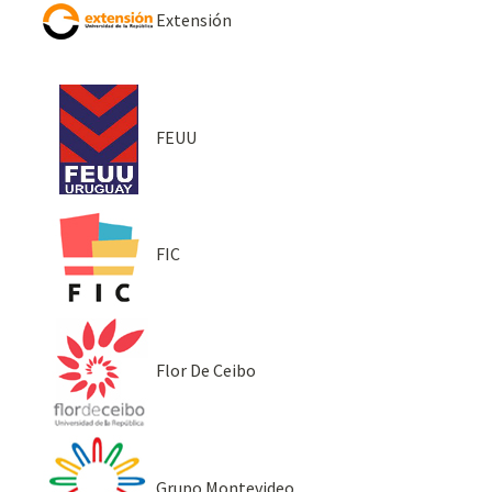
Extensión
FEUU
FIC
Flor De Ceibo
Grupo Montevideo