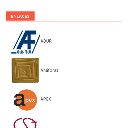
ENLACES
ADUR
Anáforas
APEX