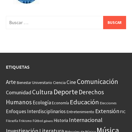
Buscar:
ETIQUETAS
Comunicación
Arte
Cine
Ciencia
Bienestar Universitario
Deporte
Cultura
Derechos
Comunidad
Educación
Humanos
Ecología
Economía
Elecciones
Extensión
Enfoques Interdisciplinarios
Entretenimiento
FIC
Internacional
Historia
Frikismo
Fútbol
Filosofía
género
Música
Investigación
Literatura
Miércoles de Música