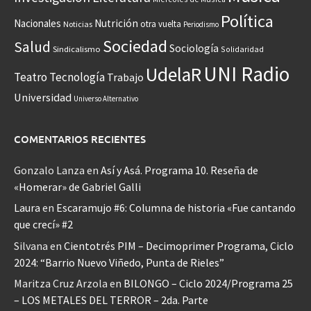
Política
Nacionales
Nutrición
otra vuelta
Noticias
Periodismo
Sociedad
Salud
Sociología
Sindicalismo
Solidaridad
UNI Radio
UdelaR
Teatro
Tecnología
Trabajo
Universidad
Universo Alternativo
COMENTARIOS RECIENTES
Gonzalo Lanza
en
Así y Asá. Programa 10. Reseña de
«Homerar» de Gabriel Galli
Laura
en
Escaramujo #6: Columna de historia «Fue cantando
que crecí» #2
Silvana
en
Cientotrés PIM – Decimoprimer Programa, Ciclo
2024: “Barrio Nuevo Viñedo, Punta de Rieles”
Maritza Cruz Arzola
en
BILONGO – Ciclo 2024/Programa 25
– LOS METALES DEL TERROR – 2da. Parte