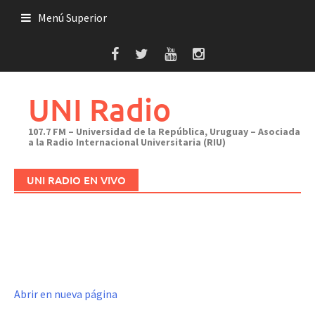
Saltar
Menú Superior
al
contenido
UNI Radio
107.7 FM – Universidad de la República, Uruguay – Asociada
a la Radio Internacional Universitaria (RIU)
UNI RADIO EN VIVO
Abrir en nueva página