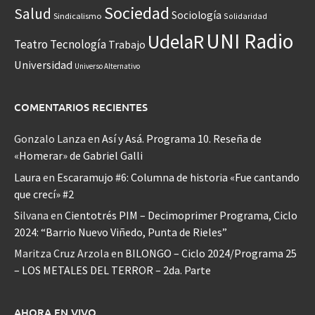
Sociedad
Salud
Sociología
Sindicalismo
Solidaridad
UNI Radio
UdelaR
Teatro
Tecnología
Trabajo
Universidad
Universo Alternativo
COMENTARIOS RECIENTES
Gonzalo Lanza
en
Así y Asá. Programa 10. Reseña de
«Homerar» de Gabriel Galli
Laura
en
Escaramujo #6: Columna de historia «Fue cantando
que crecí» #2
Silvana
en
Cientotrés PIM – Decimoprimer Programa, Ciclo
2024: “Barrio Nuevo Viñedo, Punta de Rieles”
Maritza Cruz Arzola
en
BILONGO – Ciclo 2024/Programa 25
– LOS METALES DEL TERROR – 2da. Parte
AHORA EN VIVO