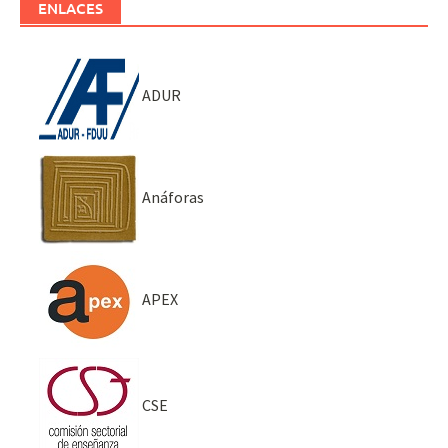
ENLACES
ADUR
Anáforas
APEX
CSE