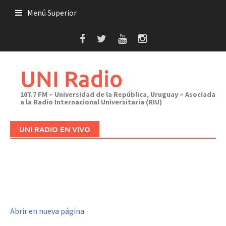
Saltar
Menú Superior
al
contenido
UNI Radio
107.7 FM – Universidad de la República, Uruguay – Asociada
a la Radio Internacional Universitaria (RIU)
UNI RADIO EN VIVO
Abrir en nueva página