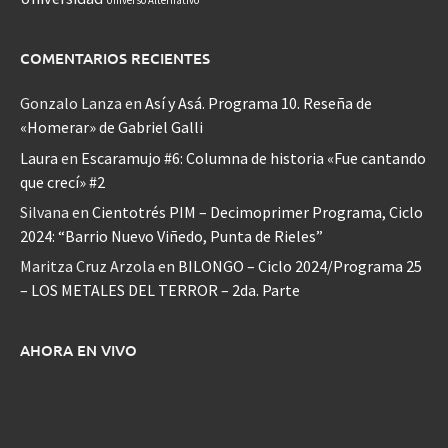
Universo Alternativo
COMENTARIOS RECIENTES
Gonzalo Lanza
en
Así y Asá. Programa 10. Reseña de
«Homerar» de Gabriel Galli
Laura
en
Escaramujo #6: Columna de historia «Fue cantando
que crecí» #2
Silvana
en
Cientotrés PIM – Decimoprimer Programa, Ciclo
2024: “Barrio Nuevo Viñedo, Punta de Rieles”
Maritza Cruz Arzola
en
BILONGO – Ciclo 2024/Programa 25
– LOS METALES DEL TERROR – 2da. Parte
AHORA EN VIVO