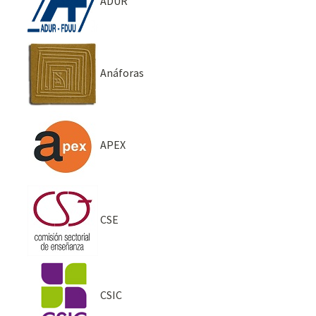
ADUR
Anáforas
APEX
CSE
CSIC