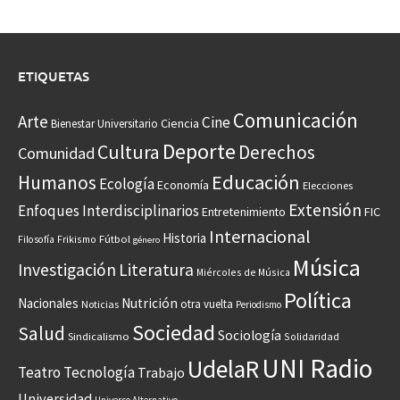
ETIQUETAS
Comunicación
Arte
Cine
Ciencia
Bienestar Universitario
Deporte
Cultura
Derechos
Comunidad
Educación
Humanos
Ecología
Economía
Elecciones
Extensión
Enfoques Interdisciplinarios
Entretenimiento
FIC
Internacional
Historia
Frikismo
Fútbol
Filosofía
género
Música
Investigación
Literatura
Miércoles de Música
Política
Nacionales
Nutrición
otra vuelta
Noticias
Periodismo
Sociedad
Salud
Sociología
Sindicalismo
Solidaridad
UNI Radio
UdelaR
Teatro
Tecnología
Trabajo
Universidad