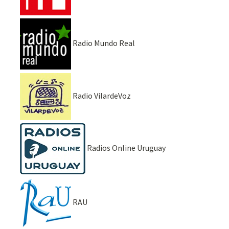
Radio Mundo Real
Radio VilardeVoz
Radios Online Uruguay
RAU