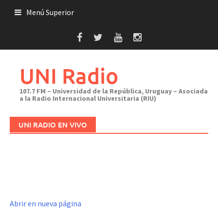
Saltar
Menú Superior
al
contenido
UNI Radio
107.7 FM – Universidad de la República, Uruguay – Asociada
a la Radio Internacional Universitaria (RIU)
UNI RADIO EN VIVO
Abrir en nueva página