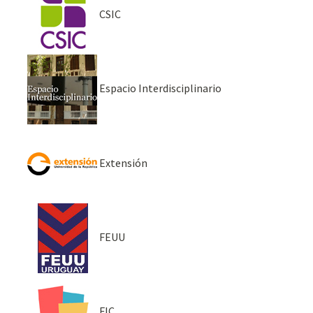
CSIC
Espacio Interdisciplinario
Extensión
FEUU
FIC