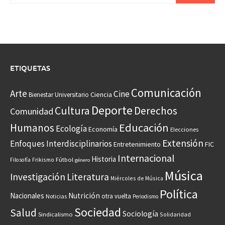
ETIQUETAS
Comunicación
Arte
Cine
Ciencia
Bienestar Universitario
Deporte
Cultura
Derechos
Comunidad
Educación
Humanos
Ecología
Economía
Elecciones
Extensión
Enfoques Interdisciplinarios
Entretenimiento
FIC
Internacional
Historia
Frikismo
Fútbol
Filosofía
género
Música
Investigación
Literatura
Miércoles de Música
Política
Nacionales
Nutrición
otra vuelta
Noticias
Periodismo
Sociedad
Salud
Sociología
Sindicalismo
Solidaridad