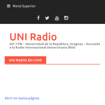
Saltar
Menú Superior
al
contenido
UNI Radio
107.7 FM – Universidad de la República, Uruguay – Asociada
a la Radio Internacional Universitaria (RIU)
UNI RADIO EN VIVO
Abrir en nueva página