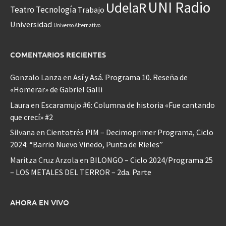
UNI Radio
UdelaR
Teatro
Tecnología
Trabajo
Universidad
Universo Alternativo
COMENTARIOS RECIENTES
Gonzalo Lanza
en
Así y Asá. Programa 10. Reseña de
«Homerar» de Gabriel Galli
Laura
en
Escaramujo #6: Columna de historia «Fue cantando
que crecí» #2
Silvana
en
Cientotrés PIM – Decimoprimer Programa, Ciclo
2024: “Barrio Nuevo Viñedo, Punta de Rieles”
Maritza Cruz Arzola
en
BILONGO – Ciclo 2024/Programa 25
– LOS METALES DEL TERROR – 2da. Parte
AHORA EN VIVO