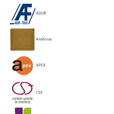
ADUR
Anáforas
APEX
CSE