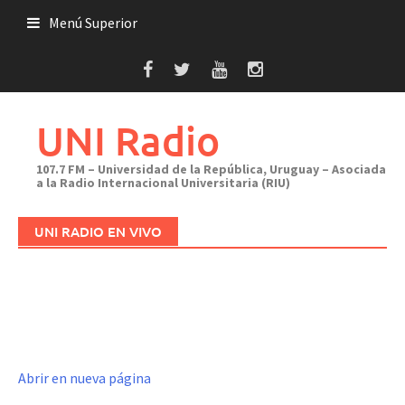
Saltar
Menú Superior
al
contenido
UNI Radio
107.7 FM – Universidad de la República, Uruguay – Asociada
a la Radio Internacional Universitaria (RIU)
UNI RADIO EN VIVO
Abrir en nueva página