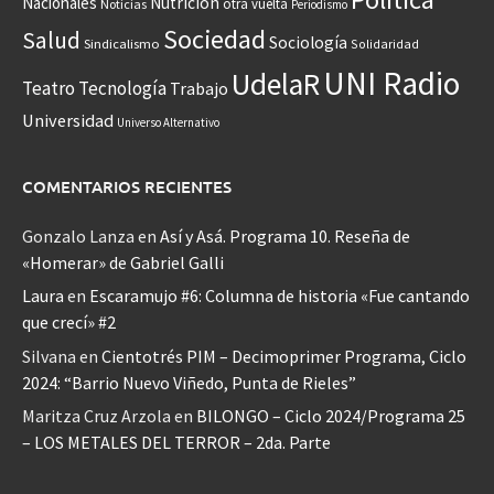
Nacionales
Nutrición
otra vuelta
Noticias
Periodismo
Sociedad
Salud
Sociología
Sindicalismo
Solidaridad
UNI Radio
UdelaR
Teatro
Tecnología
Trabajo
Universidad
Universo Alternativo
COMENTARIOS RECIENTES
Gonzalo Lanza
en
Así y Asá. Programa 10. Reseña de
«Homerar» de Gabriel Galli
Laura
en
Escaramujo #6: Columna de historia «Fue cantando
que crecí» #2
Silvana
en
Cientotrés PIM – Decimoprimer Programa, Ciclo
2024: “Barrio Nuevo Viñedo, Punta de Rieles”
Maritza Cruz Arzola
en
BILONGO – Ciclo 2024/Programa 25
– LOS METALES DEL TERROR – 2da. Parte