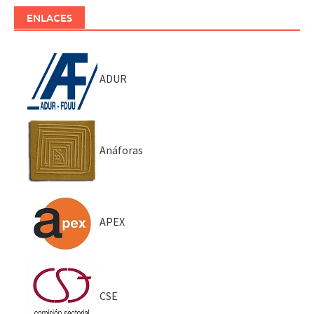
ENLACES
ADUR
Anáforas
APEX
CSE