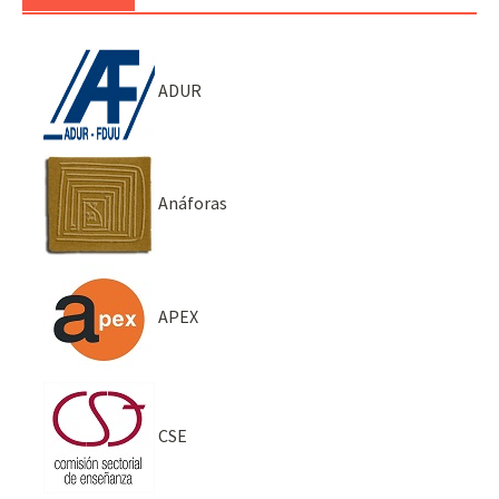
ADUR
Anáforas
APEX
CSE