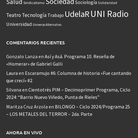
Sociedad
Salud
Sociología
Sindicalismo
Solidaridad
UNI Radio
UdelaR
Teatro
Tecnología
Trabajo
Universidad
Universo Alternativo
COMENTARIOS RECIENTES
Gonzalo Lanza
en
Así y Asá. Programa 10. Reseña de
«Homerar» de Gabriel Galli
Laura
en
Escaramujo #6: Columna de historia «Fue cantando
que crecí» #2
Silvana
en
Cientotrés PIM – Decimoprimer Programa, Ciclo
2024: “Barrio Nuevo Viñedo, Punta de Rieles”
Maritza Cruz Arzola
en
BILONGO – Ciclo 2024/Programa 25
– LOS METALES DEL TERROR – 2da. Parte
AHORA EN VIVO