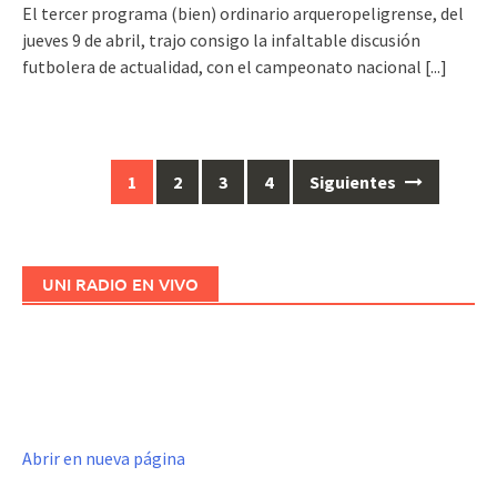
El tercer programa (bien) ordinario arqueropeligrense, del
jueves 9 de abril, trajo consigo la infaltable discusión
futbolera de actualidad, con el campeonato nacional
[...]
1
2
3
4
Siguientes
Ir
a
las
entradas
UNI RADIO EN VIVO
Abrir en nueva página