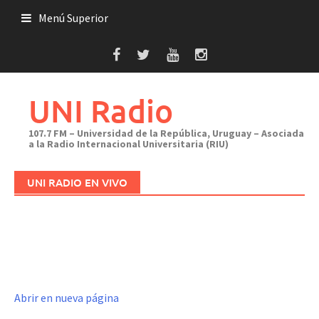
Saltar
Menú Superior
al
contenido
UNI Radio
107.7 FM – Universidad de la República, Uruguay – Asociada
a la Radio Internacional Universitaria (RIU)
UNI RADIO EN VIVO
Abrir en nueva página