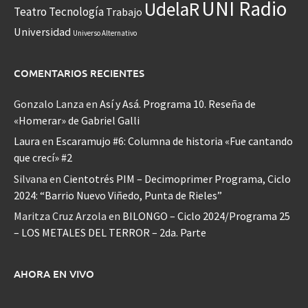
UNI Radio
UdelaR
Teatro
Tecnología
Trabajo
Universidad
Universo Alternativo
COMENTARIOS RECIENTES
Gonzalo Lanza
en
Así y Asá. Programa 10. Reseña de
«Homerar» de Gabriel Galli
Laura
en
Escaramujo #6: Columna de historia «Fue cantando
que crecí» #2
Silvana
en
Cientotrés PIM – Decimoprimer Programa, Ciclo
2024: “Barrio Nuevo Viñedo, Punta de Rieles”
Maritza Cruz Arzola
en
BILONGO – Ciclo 2024/Programa 25
– LOS METALES DEL TERROR – 2da. Parte
AHORA EN VIVO