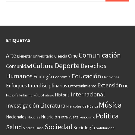
ETIQUETAS
Comunicación
Arte
Cine
Ciencia
Bienestar Universitario
Deporte
Cultura
Derechos
Comunidad
Educación
Humanos
Ecología
Economía
Elecciones
Extensión
Enfoques Interdisciplinarios
Entretenimiento
FIC
Internacional
Historia
Frikismo
Fútbol
Filosofía
género
Música
Investigación
Literatura
Miércoles de Música
Política
Nacionales
Nutrición
otra vuelta
Noticias
Periodismo
Sociedad
Salud
Sociología
Sindicalismo
Solidaridad