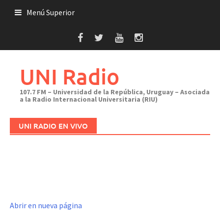
Saltar
Menú Superior
al
contenido
UNI Radio
107.7 FM – Universidad de la República, Uruguay – Asociada
a la Radio Internacional Universitaria (RIU)
UNI RADIO EN VIVO
Abrir en nueva página