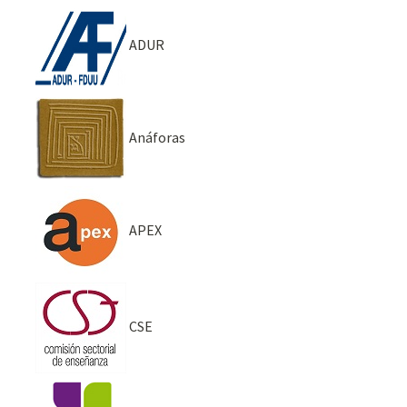
ADUR
Anáforas
APEX
CSE