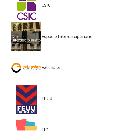
CSIC
Espacio Interdisciplinario
Extensión
FEUU
FIC