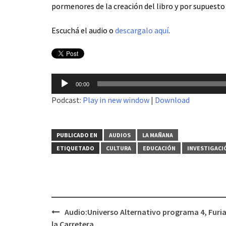
pormenores de la creación del libro y por supuest
Escuchá el audio o
descargalo aquí
.
Reproductor
00:00
de
Podcast:
Play in new window
|
Download
audio
PUBLICADO EN
AUDIOS
LA MAÑANA
ETIQUETADO
CULTURA
EDUCACIÓN
INVESTIGACI
Audio:Universo Alternativo programa 4, Furia
Navegación
la Carretera