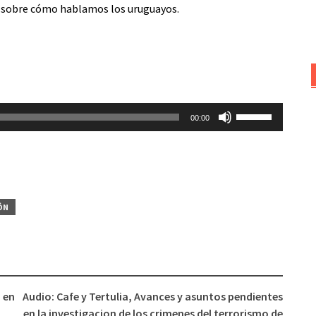
o sobre cómo hablamos los uruguayos.
Utiliza
00:00
las
teclas
de
flecha
arriba/abajo
ÓN
para
aumentar
o
disminuir
el
 en
Audio: Cafe y Tertulia, Avances y asuntos pendientes
volumen.
en la investigacion de los crimenes del terrorismo de