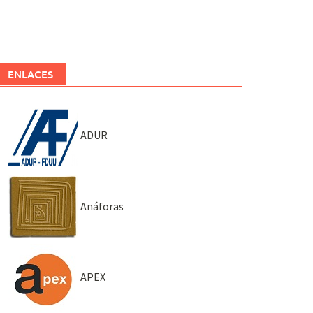
ENLACES
ADUR
Anáforas
APEX