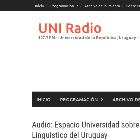
Saltar
Inicio
Programación
Archivo de la Palabra
Sobre N
al
contenido
UNI Radio
107.7 FM – Universidad de la República, Uruguay – 
INICIO
PROGRAMACIÓN
ARCHIVO DE
Audio: Espacio Universidad sobre 
Linguistico del Uruguay