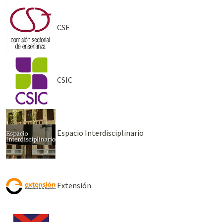
CSE
CSIC
Espacio Interdisciplinario
Extensión