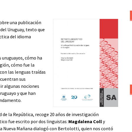
obre una publicación
o del Uruguay, texto que
ctica del idioma
los uruguayos, cómo ha
gión, cómo fue la
 con las lenguas traídas
ncuentran sus
tir algunas nociones
uruguayo y que han
fundamento.
d de la República, recoge 20 años de investigación
tico fue escrito por dos linguistas:
Magdalena Coll
y
La Nueva Mañana dialogó con Bertolotti, quien nos contó