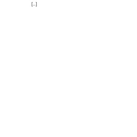
[...]