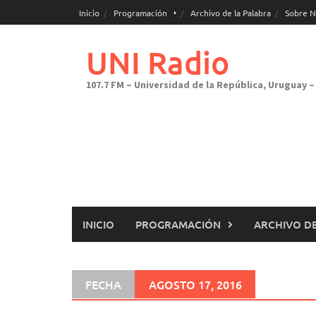
Saltar
Inicio
Programación
Archivo de la Palabra
Sobre N
al
contenido
UNI Radio
107.7 FM – Universidad de la República, Uruguay – 
INICIO
PROGRAMACIÓN
ARCHIVO DE
FECHA
AGOSTO 17, 2016