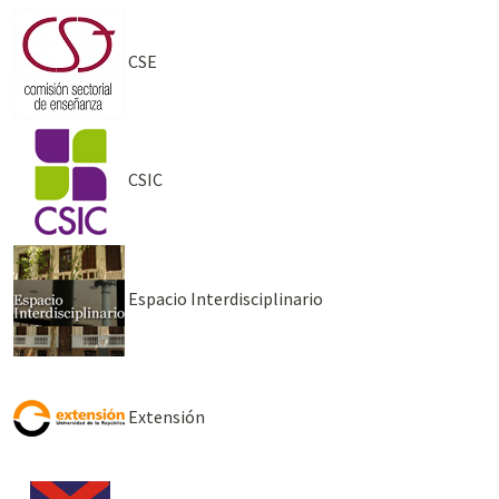
CSE
CSIC
Espacio Interdisciplinario
Extensión