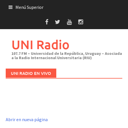
Saltar
Menú Superior
al
contenido
UNI Radio
107.7 FM – Universidad de la República, Uruguay – Asociada
a la Radio Internacional Universitaria (RIU)
UNI RADIO EN VIVO
Abrir en nueva página