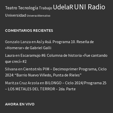
UNI Radio
UdelaR
Teatro
Tecnología
Trabajo
Universidad
Universo Alternativo
COMENTARIOS RECIENTES
Gonzalo Lanza
en
Así y Asá. Programa 10. Reseña de
«Homerar» de Gabriel Galli
Laura
en
Escaramujo #6: Columna de historia «Fue cantando
que crecí» #2
Silvana
en
Cientotrés PIM – Decimoprimer Programa, Ciclo
2024: “Barrio Nuevo Viñedo, Punta de Rieles”
Maritza Cruz Arzola
en
BILONGO – Ciclo 2024/Programa 25
– LOS METALES DEL TERROR – 2da. Parte
AHORA EN VIVO