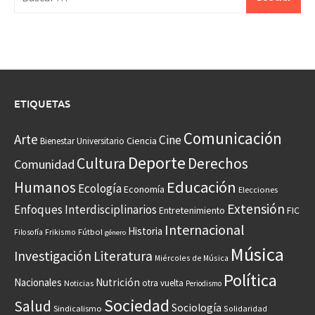
ETIQUETAS
Comunicación
Arte
Cine
Ciencia
Bienestar Universitario
Deporte
Cultura
Derechos
Comunidad
Educación
Humanos
Ecología
Economía
Elecciones
Extensión
Enfoques Interdisciplinarios
Entretenimiento
FIC
Internacional
Historia
Frikismo
Fútbol
Filosofía
género
Música
Investigación
Literatura
Miércoles de Música
Política
Nacionales
Nutrición
otra vuelta
Noticias
Periodismo
Sociedad
Salud
Sociología
Sindicalismo
Solidaridad