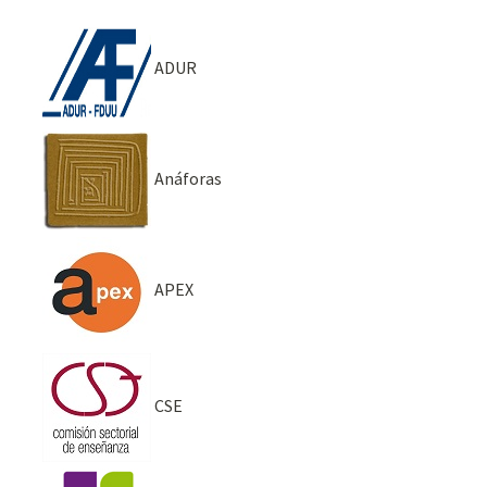
ADUR
Anáforas
APEX
CSE