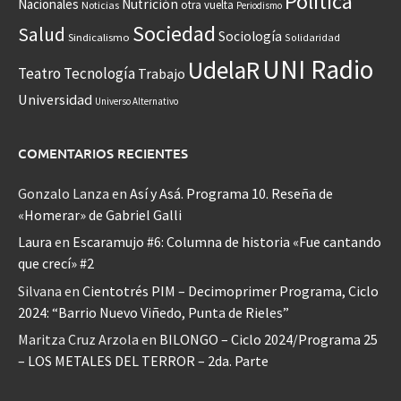
Política
Nacionales
Nutrición
otra vuelta
Noticias
Periodismo
Sociedad
Salud
Sociología
Sindicalismo
Solidaridad
UNI Radio
UdelaR
Teatro
Tecnología
Trabajo
Universidad
Universo Alternativo
COMENTARIOS RECIENTES
Gonzalo Lanza
en
Así y Asá. Programa 10. Reseña de
«Homerar» de Gabriel Galli
Laura
en
Escaramujo #6: Columna de historia «Fue cantando
que crecí» #2
Silvana
en
Cientotrés PIM – Decimoprimer Programa, Ciclo
2024: “Barrio Nuevo Viñedo, Punta de Rieles”
Maritza Cruz Arzola
en
BILONGO – Ciclo 2024/Programa 25
– LOS METALES DEL TERROR – 2da. Parte