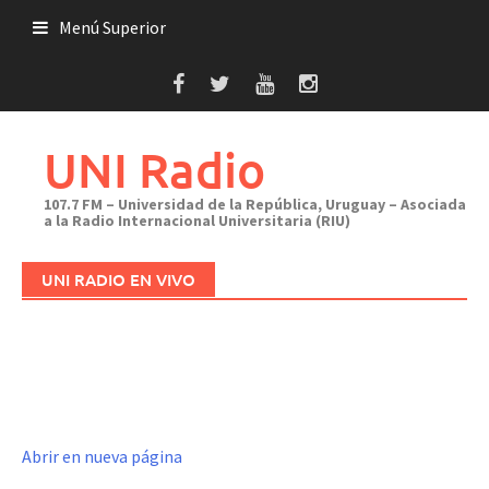
Saltar
Menú Superior
al
contenido
UNI Radio
107.7 FM – Universidad de la República, Uruguay – Asociada
a la Radio Internacional Universitaria (RIU)
UNI RADIO EN VIVO
Abrir en nueva página