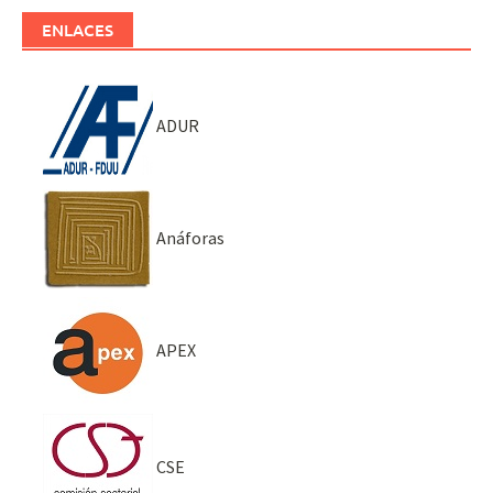
ENLACES
ADUR
Anáforas
APEX
CSE