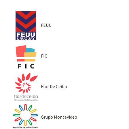
FEUU
FIC
Flor De Ceibo
Grupo Montevideo