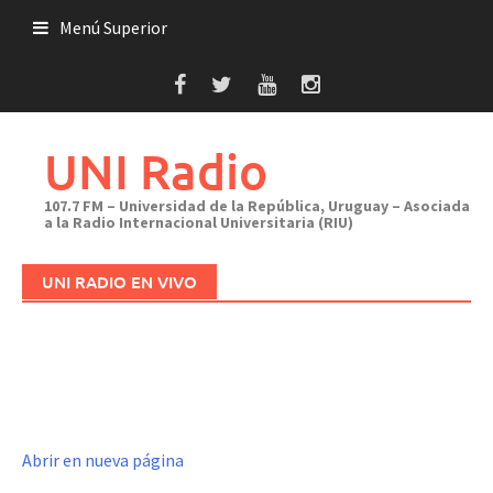
Saltar
Menú Superior
al
contenido
UNI Radio
107.7 FM – Universidad de la República, Uruguay – Asociada
a la Radio Internacional Universitaria (RIU)
UNI RADIO EN VIVO
Abrir en nueva página