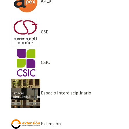
APEX
CSE
CSIC
Espacio Interdisciplinario
Extensión