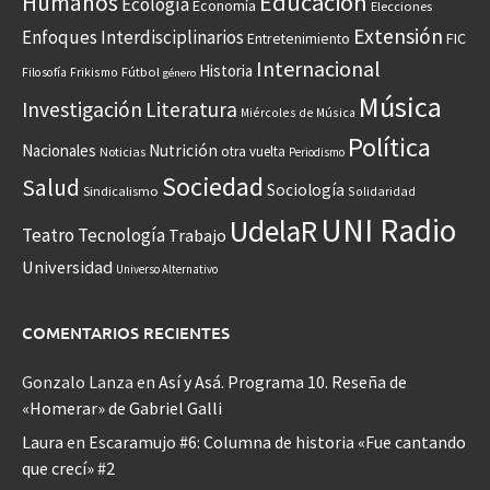
Educación
Humanos
Ecología
Economía
Elecciones
Extensión
Enfoques Interdisciplinarios
Entretenimiento
FIC
Internacional
Historia
Frikismo
Fútbol
Filosofía
género
Música
Investigación
Literatura
Miércoles de Música
Política
Nacionales
Nutrición
otra vuelta
Noticias
Periodismo
Sociedad
Salud
Sociología
Sindicalismo
Solidaridad
UNI Radio
UdelaR
Teatro
Tecnología
Trabajo
Universidad
Universo Alternativo
COMENTARIOS RECIENTES
Gonzalo Lanza
en
Así y Asá. Programa 10. Reseña de
«Homerar» de Gabriel Galli
Laura
en
Escaramujo #6: Columna de historia «Fue cantando
que crecí» #2