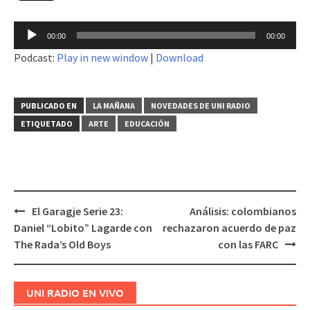
Reproductor
00:00
00:00
de
Podcast:
Play in new window
|
Download
audio
PUBLICADO EN
LA MAÑANA
NOVEDADES DE UNI RADIO
ETIQUETADO
ARTE
EDUCACIÓN
El Garagje Serie 23:
Análisis: colombianos
Navegación
Daniel “Lobito” Lagarde con
rechazaron acuerdo de paz
de
The Rada’s Old Boys
con las FARC
entradas
UNI RADIO EN VIVO