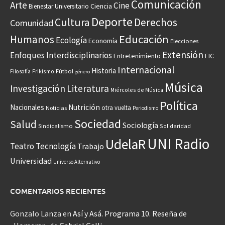
Comunicación
Arte
Cine
Ciencia
Bienestar Universitario
Deporte
Cultura
Derechos
Comunidad
Educación
Humanos
Ecología
Economía
Elecciones
Extensión
Enfoques Interdisciplinarios
Entretenimiento
FIC
Internacional
Historia
Frikismo
Fútbol
Filosofía
género
Música
Investigación
Literatura
Miércoles de Música
Política
Nacionales
Nutrición
otra vuelta
Noticias
Periodismo
Sociedad
Salud
Sociología
Sindicalismo
Solidaridad
UNI Radio
UdelaR
Teatro
Tecnología
Trabajo
Universidad
Universo Alternativo
COMENTARIOS RECIENTES
Gonzalo Lanza
en
Así y Asá. Programa 10. Reseña de