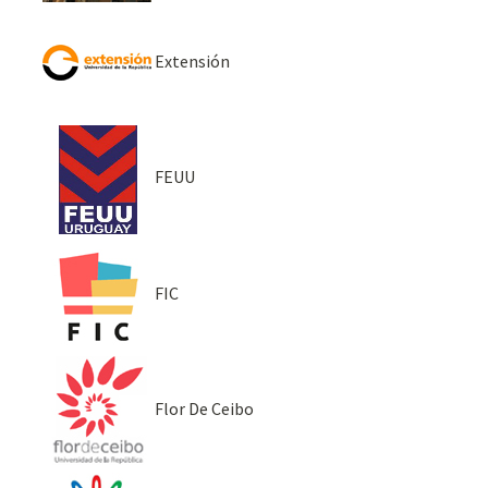
Extensión
FEUU
FIC
Flor De Ceibo