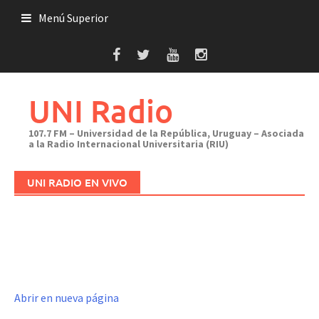
Saltar
Menú Superior
al
contenido
UNI Radio
107.7 FM – Universidad de la República, Uruguay – Asociada
a la Radio Internacional Universitaria (RIU)
UNI RADIO EN VIVO
Abrir en nueva página