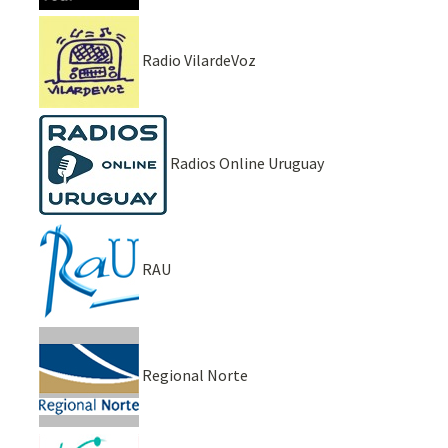
Radio VilardeVoz
Radios Online Uruguay
RAU
Regional Norte