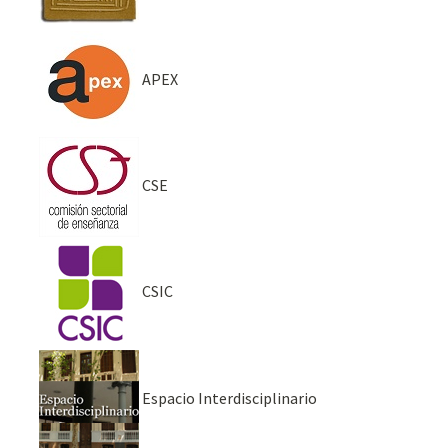
APEX
CSE
CSIC
Espacio Interdisciplinario