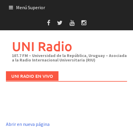
Saltar
Menú Superior
al
contenido
UNI Radio
107.7 FM – Universidad de la República, Uruguay – Asociada
a la Radio Internacional Universitaria (RIU)
UNI RADIO EN VIVO
Abrir en nueva página