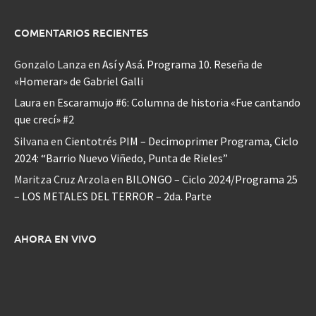
COMENTARIOS RECIENTES
Gonzalo Lanza
en
Así y Asá. Programa 10. Reseña de
«Homerar» de Gabriel Galli
Laura
en
Escaramujo #6: Columna de historia «Fue cantando
que crecí» #2
Silvana
en
Cientotrés PIM – Decimoprimer Programa, Ciclo
2024: “Barrio Nuevo Viñedo, Punta de Rieles”
Maritza Cruz Arzola
en
BILONGO – Ciclo 2024/Programa 25
– LOS METALES DEL TERROR – 2da. Parte
AHORA EN VIVO