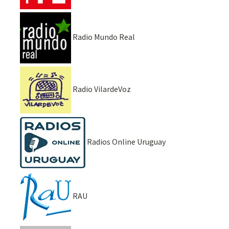
Radio Mundo Real
Radio VilardeVoz
Radios Online Uruguay
RAU