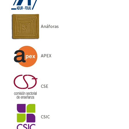
Anáforas
APEX
CSE
CSIC