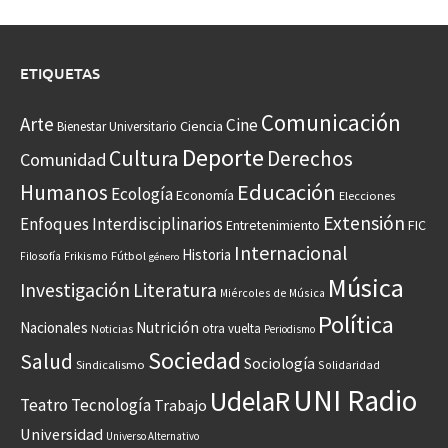
ETIQUETAS
Comunicación
Arte
Cine
Ciencia
Bienestar Universitario
Deporte
Cultura
Derechos
Comunidad
Educación
Humanos
Ecología
Economía
Elecciones
Extensión
Enfoques Interdisciplinarios
Entretenimiento
FIC
Internacional
Historia
Frikismo
Fútbol
Filosofía
género
Música
Investigación
Literatura
Miércoles de Música
Política
Nacionales
Nutrición
otra vuelta
Noticias
Periodismo
Sociedad
Salud
Sociología
Sindicalismo
Solidaridad
UNI Radio
UdelaR
Teatro
Tecnología
Trabajo
Universidad
Universo Alternativo