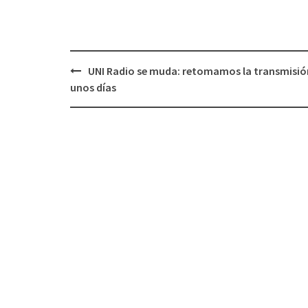
UNI Radio se muda: retomamos la transmisió
Navegación
unos días
de
entradas