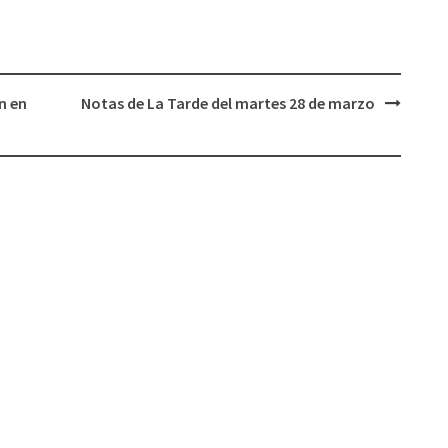
aumentar
o
disminuir
el
n en
Notas de La Tarde del martes 28 de marzo
volumen.