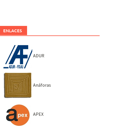
ENLACES
ADUR
Anáforas
APEX