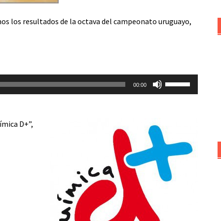
os los resultados de la octava del campeonato uruguayo,
Utiliza
00:00
las
teclas
de
ímica D+”,
flecha
arriba/abajo
para
aumentar
o
disminuir
el
volumen.