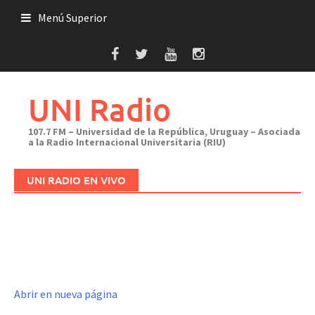
Saltar
Menú Superior
al
contenido
UNI Radio
107.7 FM – Universidad de la República, Uruguay – Asociada
a la Radio Internacional Universitaria (RIU)
UNI RADIO EN VIVO
Abrir en nueva página