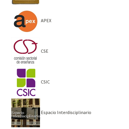
APEX
CSE
CSIC
Espacio Interdisciplinario