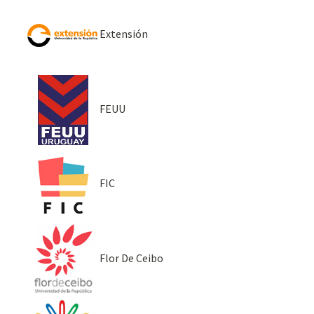
Extensión
FEUU
FIC
Flor De Ceibo