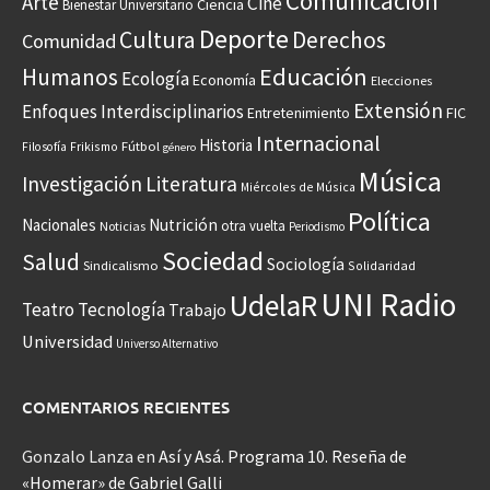
Comunicación
Arte
Cine
Ciencia
Bienestar Universitario
Deporte
Cultura
Derechos
Comunidad
Educación
Humanos
Ecología
Economía
Elecciones
Extensión
Enfoques Interdisciplinarios
Entretenimiento
FIC
Internacional
Historia
Frikismo
Fútbol
Filosofía
género
Música
Investigación
Literatura
Miércoles de Música
Política
Nacionales
Nutrición
otra vuelta
Noticias
Periodismo
Sociedad
Salud
Sociología
Sindicalismo
Solidaridad
UNI Radio
UdelaR
Teatro
Tecnología
Trabajo
Universidad
Universo Alternativo
COMENTARIOS RECIENTES
Gonzalo Lanza
en
Así y Asá. Programa 10. Reseña de
«Homerar» de Gabriel Galli