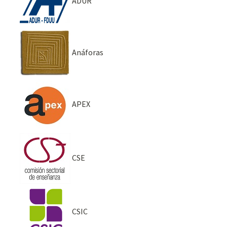
ADUR
Anáforas
APEX
CSE
CSIC