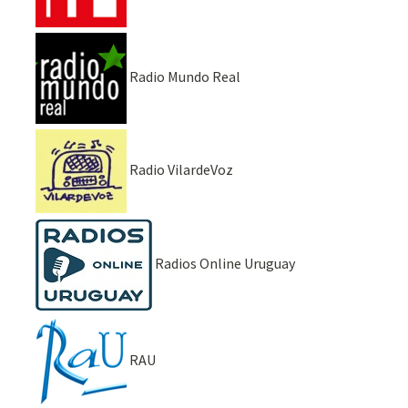
Radio Mundo Real
Radio VilardeVoz
Radios Online Uruguay
RAU