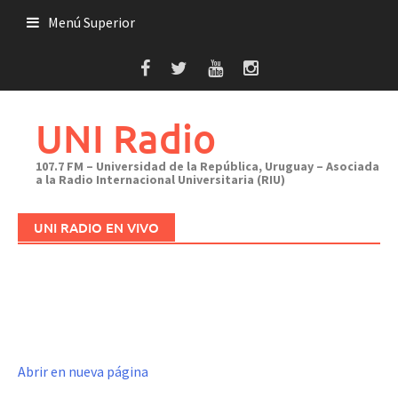
Saltar
Menú Superior
al
contenido
UNI Radio
107.7 FM – Universidad de la República, Uruguay – Asociada
a la Radio Internacional Universitaria (RIU)
UNI RADIO EN VIVO
Abrir en nueva página