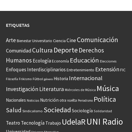
ETIQUETAS
Comunicación
Arte
Cine
Ciencia
Bienestar Universitario
Deporte
Cultura
Derechos
Comunidad
Educación
Humanos
Ecología
Economía
Elecciones
Extensión
Enfoques Interdisciplinarios
Entretenimiento
FIC
Internacional
Historia
Frikismo
Fútbol
Filosofía
género
Música
Investigación
Literatura
Miércoles de Música
Política
Nacionales
Nutrición
otra vuelta
Noticias
Periodismo
Sociedad
Salud
Sociología
Sindicalismo
Solidaridad
UNI Radio
UdelaR
Teatro
Tecnología
Trabajo
Universidad
Universo Alternativo