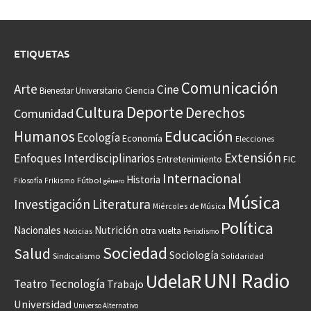
ETIQUETAS
Comunicación
Arte
Cine
Ciencia
Bienestar Universitario
Deporte
Cultura
Derechos
Comunidad
Educación
Humanos
Ecología
Economía
Elecciones
Extensión
Enfoques Interdisciplinarios
Entretenimiento
FIC
Internacional
Historia
Frikismo
Fútbol
Filosofía
género
Música
Investigación
Literatura
Miércoles de Música
Política
Nacionales
Nutrición
otra vuelta
Noticias
Periodismo
Sociedad
Salud
Sociología
Sindicalismo
Solidaridad
UNI Radio
UdelaR
Teatro
Tecnología
Trabajo
Universidad
Universo Alternativo