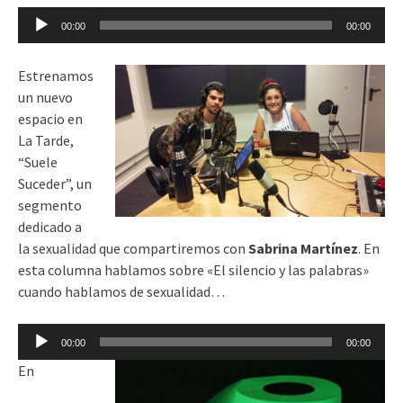
Reproductor
00:00
00:00
de
audio
Estrenamos
un nuevo
espacio en
La Tarde,
“Suele
Suceder”, un
segmento
dedicado a
la sexualidad que compartiremos con
Sabrina Martínez
. En
esta columna hablamos sobre «El silencio y las palabras»
cuando hablamos de sexualidad…
Reproductor
00:00
00:00
de
En
audio