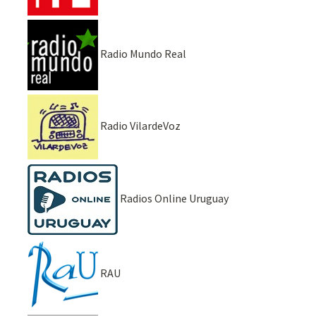
Radio Mundo Real
Radio VilardeVoz
Radios Online Uruguay
RAU