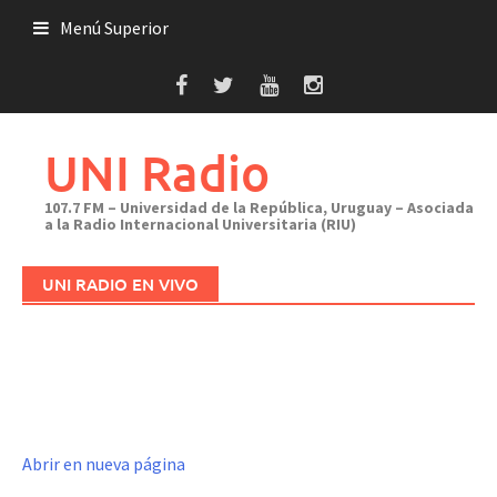
Saltar
Menú Superior
al
contenido
UNI Radio
107.7 FM – Universidad de la República, Uruguay – Asociada
a la Radio Internacional Universitaria (RIU)
UNI RADIO EN VIVO
Abrir en nueva página