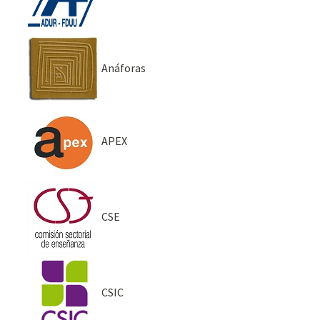
Anáforas
APEX
CSE
CSIC