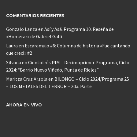
COMENTARIOS RECIENTES
Gonzalo Lanza
en
Así y Asá. Programa 10. Reseña de
«Homerar» de Gabriel Galli
Laura
en
Escaramujo #6: Columna de historia «Fue cantando
que crecí» #2
Silvana
en
Cientotrés PIM – Decimoprimer Programa, Ciclo
2024: “Barrio Nuevo Viñedo, Punta de Rieles”
Maritza Cruz Arzola
en
BILONGO – Ciclo 2024/Programa 25
– LOS METALES DEL TERROR – 2da. Parte
AHORA EN VIVO