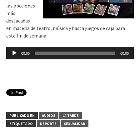
las opcciones
más
destacadas
en materia de teatro, música y hasta juegos de caja para
este fin de semana.
Reproductor
00:00
00:00
de
audio
PUBLICADO EN
AUDIOS
LA TARDE
ETIQUETADO
DEPORTE
SEXUALIDAD