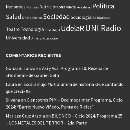
Política
Nacionales
Nutrición
otra vuelta
Noticias
Periodismo
Sociedad
Salud
Sociología
Sindicalismo
Solidaridad
UNI Radio
UdelaR
Teatro
Tecnología
Trabajo
Universidad
Universo Alternativo
COMENTARIOS RECIENTES
Gonzalo Lanza
en
Así y Asá. Programa 10. Reseña de
«Homerar» de Gabriel Galli
Laura
en
Escaramujo #6: Columna de historia «Fue cantando
que crecí» #2
Silvana
en
Cientotrés PIM – Decimoprimer Programa, Ciclo
2024: “Barrio Nuevo Viñedo, Punta de Rieles”
Maritza Cruz Arzola
en
BILONGO – Ciclo 2024/Programa 25
– LOS METALES DEL TERROR – 2da. Parte