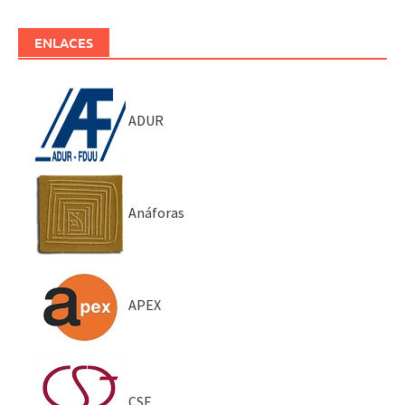
ENLACES
ADUR
Anáforas
APEX
CSE