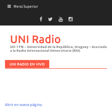
Saltar
Menú Superior
al
contenido
UNI Radio
107.7 FM – Universidad de la República, Uruguay – Asociada
a la Radio Internacional Universitaria (RIU)
UNI RADIO EN VIVO
Abrir en nueva página