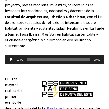
proyecto, mesas redondas, muestras, conferencias de
invitados internacionales, nacionales y docentes de la
Facultad de Arquitectura, Diseño y Urbanismo
, con el fin
de promover espacios de reflexión e intercambio sobre
hábitat, ambiente y sustentabilidad. Recibimos en La Tarde
a
Daniel Sosa Ibarra
, Magíster en hábitat sustentable y
eficiencia energética, y diplomado en diseño urbano
sustentable.
Reproductor
00:00
00:00
de
audio
El 13 de
mayo se
realizará el
primer
evento de
diseño de Punta del Este.
Destape
busca dar a conocer las