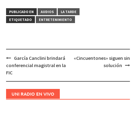
PUBLICADO EN
AUDIOS
LA TARDE
ETIQUETADO
ENTRETENIMIENTO
García Canclini brindará
«Cincuentones» siguen sin
Navegación
conferencial magistral en la
solución
de
FIC
entradas
UNI RADIO EN VIVO