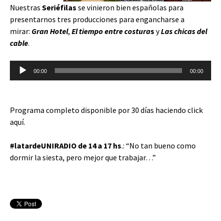
Nuestras
Seriéfilas
se vinieron bien españolas para
presentarnos tres producciones para engancharse a
mirar:
Gran Hotel
,
El tiempo entre costura
s
y
Las chicas del
cable
.
Reproductor
00:00
00:00
de
audio
Programa completo disponible por 30 días haciendo
click
aquí
.
#latardeUNIRADIO de 14 a 17 hs
.: “No tan bueno como
dormir la siesta, pero mejor que trabajar…”