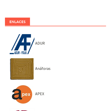
ENLACES
ADUR
Anáforas
APEX