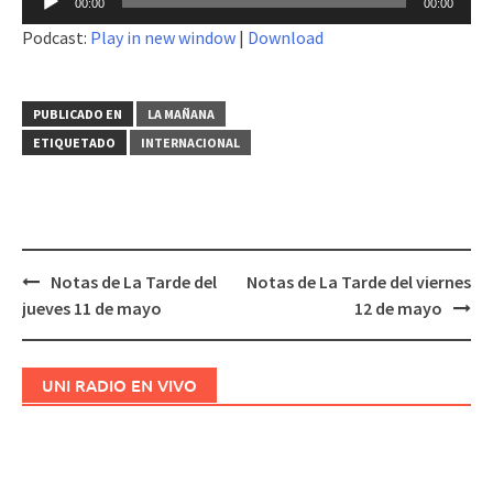
00:00
00:00
de
Podcast:
Play in new window
|
Download
audio
PUBLICADO EN
LA MAÑANA
ETIQUETADO
INTERNACIONAL
Notas de La Tarde del
Notas de La Tarde del viernes
Navegación
jueves 11 de mayo
12 de mayo
de
entradas
UNI RADIO EN VIVO