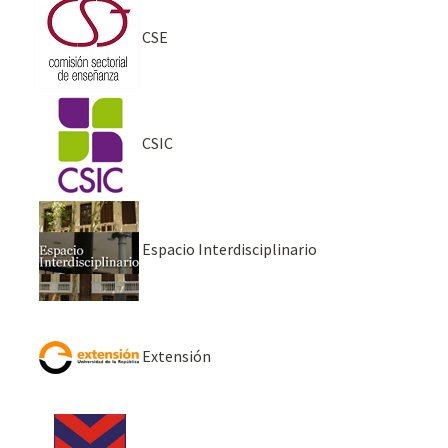
CSE
CSIC
Espacio Interdisciplinario
Extensión