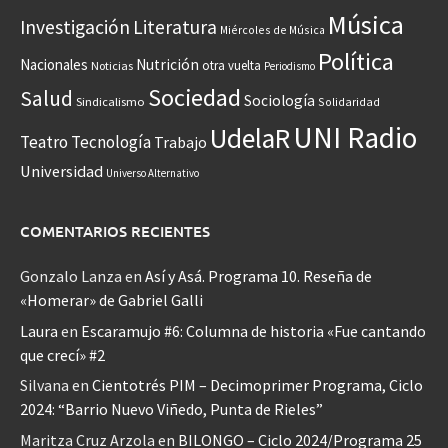
Música
Investigación
Literatura
Miércoles de Música
Política
Nacionales
Nutrición
otra vuelta
Noticias
Periodismo
Sociedad
Salud
Sociología
Sindicalismo
Solidaridad
UNI Radio
UdelaR
Teatro
Tecnología
Trabajo
Universidad
Universo Alternativo
COMENTARIOS RECIENTES
Gonzalo Lanza
en
Así y Asá. Programa 10. Reseña de
«Homerar» de Gabriel Galli
Laura
en
Escaramujo #6: Columna de historia «Fue cantando
que crecí» #2
Silvana
en
Cientotrés PIM – Decimoprimer Programa, Ciclo
2024: “Barrio Nuevo Viñedo, Punta de Rieles”
Maritza Cruz Arzola
en
BILONGO – Ciclo 2024/Programa 25