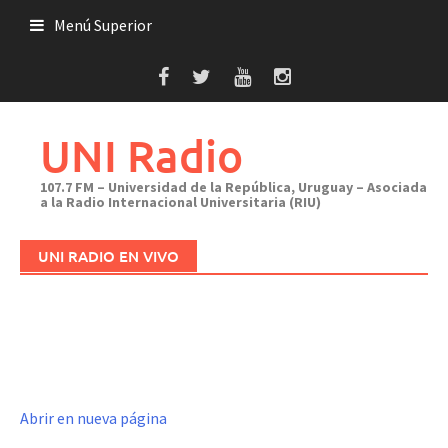
Saltar
Menú Superior
al
contenido
UNI Radio
107.7 FM – Universidad de la República, Uruguay – Asociada
a la Radio Internacional Universitaria (RIU)
UNI RADIO EN VIVO
Abrir en nueva página