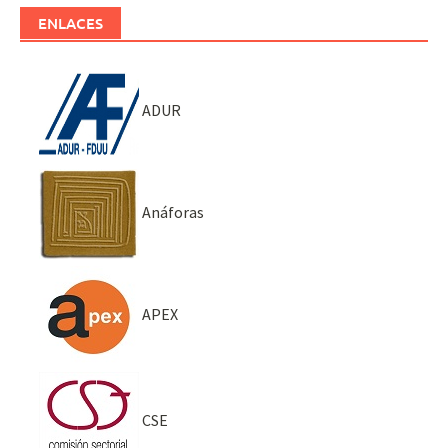
ENLACES
ADUR
Anáforas
APEX
CSE