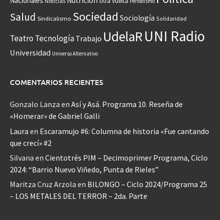
Nacionales
Nutrición
otra vuelta
Noticias
Periodismo
Sociedad
Salud
Sociología
Sindicalismo
Solidaridad
UNI Radio
UdelaR
Teatro
Tecnología
Trabajo
Universidad
Universo Alternativo
COMENTARIOS RECIENTES
Gonzalo Lanza
en
Así y Asá. Programa 10. Reseña de
«Homerar» de Gabriel Galli
Laura
en
Escaramujo #6: Columna de historia «Fue cantando
que crecí» #2
Silvana
en
Cientotrés PIM – Decimoprimer Programa, Ciclo
2024: “Barrio Nuevo Viñedo, Punta de Rieles”
Maritza Cruz Arzola
en
BILONGO – Ciclo 2024/Programa 25
– LOS METALES DEL TERROR – 2da. Parte