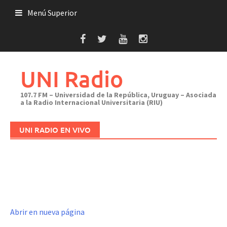
Saltar
Menú Superior
al
contenido
UNI Radio
107.7 FM – Universidad de la República, Uruguay – Asociada
a la Radio Internacional Universitaria (RIU)
UNI RADIO EN VIVO
Abrir en nueva página