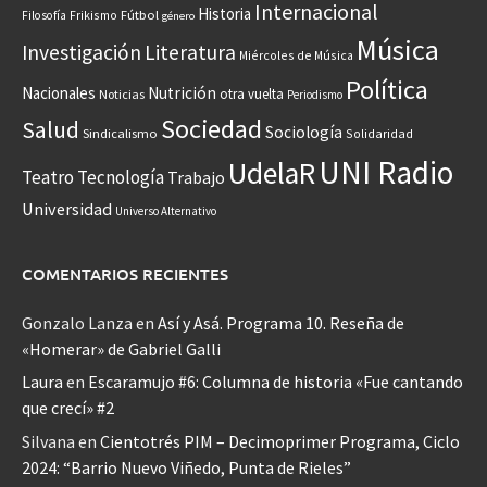
Internacional
Historia
Frikismo
Fútbol
Filosofía
género
Música
Investigación
Literatura
Miércoles de Música
Política
Nacionales
Nutrición
otra vuelta
Noticias
Periodismo
Sociedad
Salud
Sociología
Sindicalismo
Solidaridad
UNI Radio
UdelaR
Teatro
Tecnología
Trabajo
Universidad
Universo Alternativo
COMENTARIOS RECIENTES
Gonzalo Lanza
en
Así y Asá. Programa 10. Reseña de
«Homerar» de Gabriel Galli
Laura
en
Escaramujo #6: Columna de historia «Fue cantando
que crecí» #2
Silvana
en
Cientotrés PIM – Decimoprimer Programa, Ciclo
2024: “Barrio Nuevo Viñedo, Punta de Rieles”