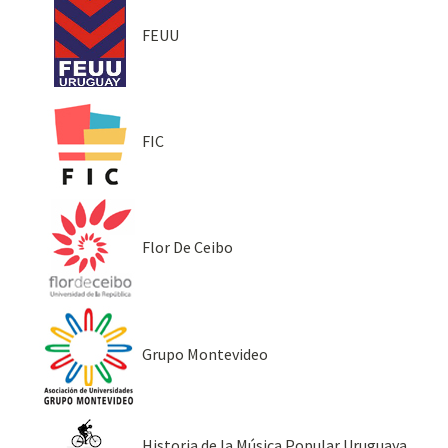
FEUU
FIC
Flor De Ceibo
Grupo Montevideo
Historia de la Música Popular Uruguaya