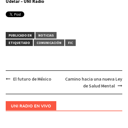
Udelar – UNI Radio
PUBLICADO EN
NOTICIAS
ETIQUETADO
COMUNICACIÓN
FIC
El futuro de México
Camino hacia una nueva Ley
Navegación
de Salud Mental
de
entradas
UNI RADIO EN VIVO