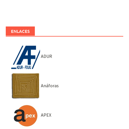
ENLACES
ADUR
Anáforas
APEX