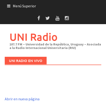
Saltar
Menú Superior
al
contenido
UNI Radio
107.7 FM – Universidad de la República, Uruguay – Asociada
a la Radio Internacional Universitaria (RIU)
UNI RADIO EN VIVO
Abrir en nueva página