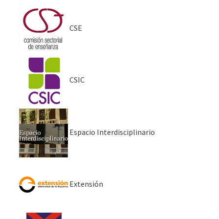
CSE
CSIC
Espacio Interdisciplinario
Extensión